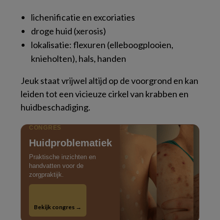
lichenificatie en excoriaties
droge huid (xerosis)
lokalisatie: flexuren (elleboogplooien,
knieholten), hals, handen
Jeuk staat vrijwel altijd op de voorgrond en kan
leiden tot een vicieuze cirkel van krabben en
huidbeschadiging.
CONGRES
Huidproblematiek
Praktische inzichten en
handvatten voor de
zorgpraktijk.
Bekijk congres →