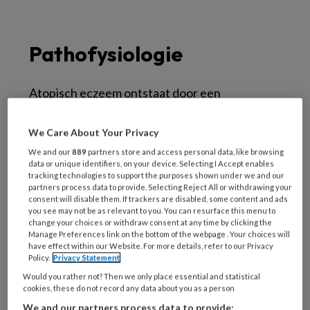
Pathofysiologie
Atopisch eczeem ontstaat door een
combinatie van factoren:
We Care About Your Privacy
een verstoorde huidbarrière (onder andere
We and our
889
partners store and access personal data, like browsing
door filaggrinedefecten)
data or unique identifiers, on your device. Selecting I Accept enables
tracking technologies to support the purposes shown under we and our
een verhoogde immuunreactiviteit (met
partners process data to provide. Selecting Reject All or withdrawing your
consent will disable them. If trackers are disabled, some content and ads
name Th2-gedreven ontsteking)
you see may not be as relevant to you. You can resurface this menu to
omgevingsinvloeden
change your choices or withdraw consent at any time by clicking the
Manage Preferences link on the bottom of the webpage . Your choices will
have effect within our Website. For more details, refer to our Privacy
Deze factoren leiden tot een verhoogde
Policy.
Privacy Statement
gevoeligheid voor irritantia, allergenen en
Would you rather not? Then we only place essential and statistical
cookies, these do not record any data about you as a person
micro-organismen.
We and our partners process data to provide: