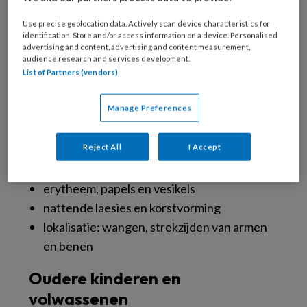
Use precise geolocation data. Actively scan device characteristics for
identification. Store and/or access information on a device. Personalised
Klinisch beeld
advertising and content, advertising and content measurement,
audience research and services development.
List of Partners (vendors)
De presentatie varieert met de leeftijd.
Manage Preferences
Reject All
I Accept
Zuigelingen en jonge kinderen
erytheem, papels en vesikels
nattende laesies en korstvorming
lokalisatie: wangen, strekzijden van armen
en benen
Oudere kinderen en
volwassenen