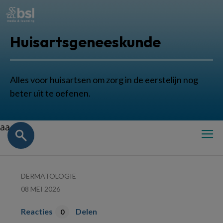
Huisartsgeneeskunde
Alles voor huisartsen om zorg in de eerstelijn nog
beter uit te oefenen.
aa
DERMATOLOGIE
08 MEI 2026
Reacties
Delen
0