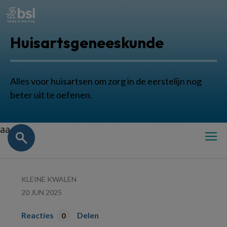
Huisartsgeneeskunde
Alles voor huisartsen om zorg in de eerstelijn nog
beter uit te oefenen.
aa
KLEINE KWALEN
20 JUN 2025
Reacties
Delen
0