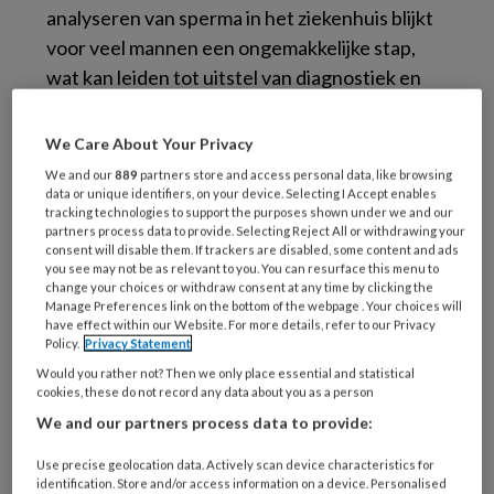
analyseren van sperma in het ziekenhuis blijkt
voor veel mannen een ongemakkelijke stap,
wat kan leiden tot uitstel van diagnostiek en
vertraging in het behandeltraject. Een nieuwe
ontwikkeling van de Universiteit Twente biedt
We Care About Your Privacy
mogelijk uitkomst: een thuistest waarmee
We and our
889
partners store and access personal data, like browsing
spermakwaliteit op een eenvoudige manier
data or unique identifiers, on your device. Selecting I Accept enables
tracking technologies to support the purposes shown under we and our
beoordeeld kan worden.
partners process data to provide. Selecting Reject All or withdrawing your
consent will disable them. If trackers are disabled, some content and ads
you see may not be as relevant to you. You can resurface this menu to
change your choices or withdraw consent at any time by clicking the
Manage Preferences link on the bottom of the webpage . Your choices will
De lab-on-a-chip: hoe
have effect within our Website. For more details, refer to our Privacy
Policy.
Privacy Statement
werkt het?
Would you rather not? Then we only place essential and statistical
cookies, these do not record any data about you as a person
We and our partners process data to provide:
Eenvoudig thuisgebruik
Use precise geolocation data. Actively scan device characteristics for
De technologie achter de test is gebaseerd op
identification. Store and/or access information on a device. Personalised