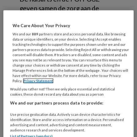
geven samen de zorg aan de
patiënt met psychische klachten.
We Care About Your Privacy
Lees meer
We and our
889
partners store and access personal data, like browsing
data or unique identifiers, on your device. Selecting I Accept enables
tracking technologies to support the purposes shown under we and our
partners process data to provide. Selecting Reject All or withdrawing your
consent will disable them. If trackers are disabled, some content and ads
you see may not be as relevant to you. You can resurface this menu to
21 JULI 2026
ACHTERGROND
PSYCHISCHE
change your choices or withdraw consent at any time by clicking the
HUISARTSENZORG
Manage Preferences link on the bottom of the webpage . Your choices will
have effect within our Website. For more details, refer to our Privacy
Policy.
Privacy Statement
Would you rather not? Then we only place essential and statistical
cookies, these do not record any data about you as a person
We and our partners process data to provide:
Use precise geolocation data. Actively scan device characteristics for
identification. Store and/or access information on a device. Personalised
advertising and content, advertising and content measurement,
audience research and services development.
List of Partners (vendors)