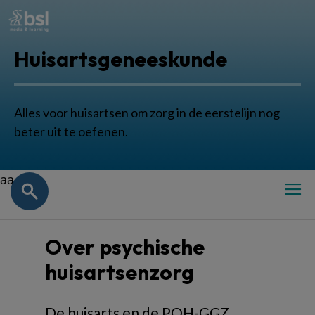
Huisartsgeneeskunde
Alles voor huisartsen om zorg in de eerstelijn nog
beter uit te oefenen.
aa
Over psychische
huisartsenzorg
De huisarts en de POH-GGZ