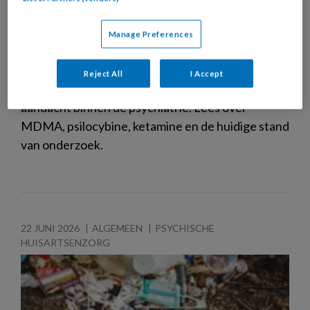
Manage Preferences
Psychedelicatherapie
Reject All
I Accept
Psychedelicatherapie krijgt steeds meer
aandacht binnen de psychiatrie. Lees over
MDMA, psilocybine, ketamine en de huidige stand
van onderzoek.
22 JUNI 2026
ALGEMEEN
PSYCHISCHE
HUISARTSENZORG