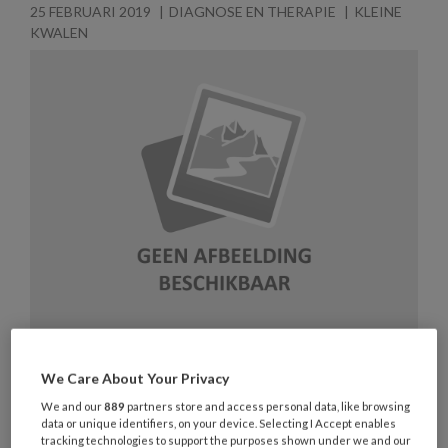
25 FEBRUARI 2019
DIAGNOSE EN THERAPIE
KLEINE
KWALEN
Kwallenbeet | Beleid
We Care About Your Privacy
Men spreekt van een kwallenbeet wanneer een
We and our
889
partners store and access personal data, like browsing
data or unique identifiers, on your device. Selecting I Accept enables
onbedekt lichaamsdeel in contact komt met de
tracking technologies to support the purposes shown under we and our