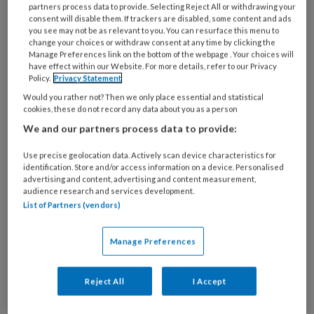
netelcellen in de tentakels van de kwal. In feite
partners process data to provide. Selecting Reject All or withdrawing your
consent will disable them. If trackers are disabled, some content and ads
‘bijt’ de kwal niet, maar vuren de netelcellen
you see may not be as relevant to you. You can resurface this menu to
harpoentjes af, waardoor verschillende toxinen in
change your choices or withdraw consent at any time by clicking the
Manage Preferences link on the bottom of the webpage . Your choices will
de huid terechtkomen.
have effect within our Website. For more details, refer to our Privacy
Policy.
Privacy Statement
Would you rather not? Then we only place essential and statistical
cookies, these do not record any data about you as a person
We and our partners process data to provide:
15 FEBRUARI 2019
ALGEMEEN
KLEINE KWALEN
Use precise geolocation data. Actively scan device characteristics for
identification. Store and/or access information on a device. Personalised
advertising and content, advertising and content measurement,
audience research and services development.
List of Partners (vendors)
Manage Preferences
Reject All
I Accept