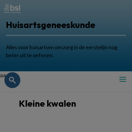
Huisartsgeneeskunde
Alles voor huisartsen om zorg in de eerstelijn nog
beter uit te oefenen.
aa
Kleine kwalen