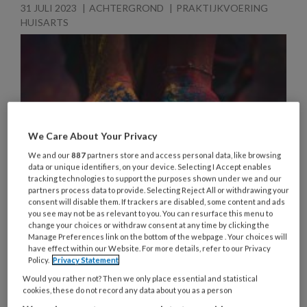
31 JULI 2023
ACHTERGROND
PRAKTIJKVOERING
HUISARTS
We Care About Your Privacy
We and our
887
partners store and access personal data, like browsing
data or unique identifiers, on your device. Selecting I Accept enables
tracking technologies to support the purposes shown under we and our
partners process data to provide. Selecting Reject All or withdrawing your
consent will disable them. If trackers are disabled, some content and ads
you see may not be as relevant to you. You can resurface this menu to
change your choices or withdraw consent at any time by clicking the
Meer over cultuursensitieve zorg
Manage Preferences link on the bottom of the webpage . Your choices will
have effect within our Website. For more details, refer to our Privacy
Verkeerd begrepen worden, patiënten die niet
Policy.
Privacy Statement
meer terugkeren naar de zorginstelling of andere
Would you rather not? Then we only place essential and statistical
cookies, these do not record any data about you as a person
ideeën hebben over de behandeling. Verschillen