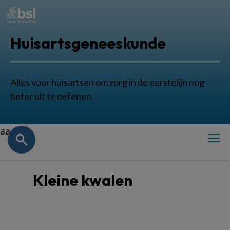
Huisartsgeneeskunde
Alles voor huisartsen om zorg in de eerstelijn nog
beter uit te oefenen.
aa
Kleine kwalen