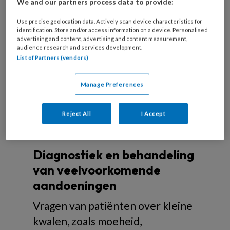
We and our partners process data to provide:
in cultuur kunnen voor wrijving en onbegrip
zorgen tussen zorgverlener en patiënt. Het aantal
Use precise geolocation data. Actively scan device characteristics for
identification. Store and/or access information on a device. Personalised
mensen met een migratie-achtergrond zal de
advertising and content, advertising and content measurement,
komende jaren alleen maar toenemen. Hoe werk
audience research and services development.
List of Partners (vendors)
je als zorgverlener cultuursensitief?
Manage Preferences
Reject All
I Accept
Over kleine kwalen
Diagnostiek en behandeling
van veelvoorkomende
aandoeningen
Vragen van patiënten over kleine
kwalen, zoals moeheid,