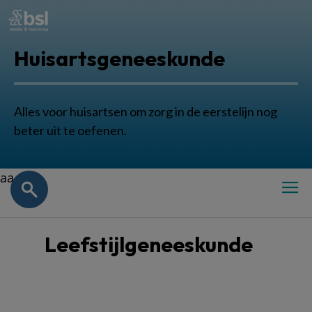
Huisartsgeneeskunde
Alles voor huisartsen om zorg in de eerstelijn nog
beter uit te oefenen.
aa
Leefstijlgeneeskunde