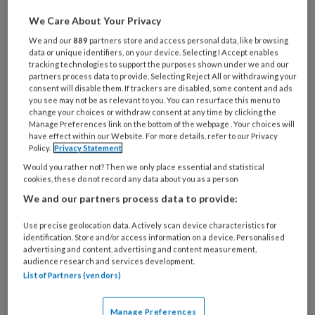
cholesterol in levervetdruppels rechtstreeks
We Care About Your Privacy
bijdraagt aan fibrose bij MASH, en biedt inzicht in
We and our
889
partners store and access personal data, like browsing
nieuwe behandelrichtingen voor huisartsen.
data or unique identifiers, on your device. Selecting I Accept enables
tracking technologies to support the purposes shown under we and our
partners process data to provide. Selecting Reject All or withdrawing your
consent will disable them. If trackers are disabled, some content and ads
you see may not be as relevant to you. You can resurface this menu to
change your choices or withdraw consent at any time by clicking the
Manage Preferences link on the bottom of the webpage . Your choices will
22 MEI 2025
ALGEMEEN
LEEFSTIJLGENEESKUNDE
have effect within our Website. For more details, refer to our Privacy
Policy.
Privacy Statement
Would you rather not? Then we only place essential and statistical
cookies, these do not record any data about you as a person
We and our partners process data to provide:
Use precise geolocation data. Actively scan device characteristics for
identification. Store and/or access information on a device. Personalised
advertising and content, advertising and content measurement,
audience research and services development.
List of Partners (vendors)
Manage Preferences