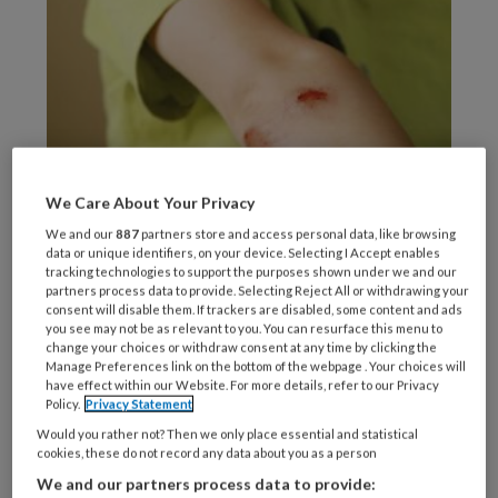
We Care About Your Privacy
Ziektebeeld
We and our
887
partners store and access personal data, like browsing
data or unique identifiers, on your device. Selecting I Accept enables
tracking technologies to support the purposes shown under we and our
partners process data to provide. Selecting Reject All or withdrawing your
Ook kunnen ouders met hun kind komen voor
consent will disable them. If trackers are disabled, some content and ads
pijnbestrijding en vragen over
you see may not be as relevant to you. You can resurface this menu to
change your choices or withdraw consent at any time by clicking the
tetanusvaccinatie. De prognose van
Manage Preferences link on the bottom of the webpage . Your choices will
schaafwonden is goed. Diverse factoren, zoals
have effect within our Website. For more details, refer to our Privacy
Policy.
Privacy Statement
een systeemziekte (bijvoorbeeld diabetes
Would you rather not? Then we only place essential and statistical
mellitus) en medicijngebruik (corticosteroïden,
cookies, these do not record any data about you as a person
cytostatica) kunnen de wondgenezing nadelig
We and our partners process data to provide: