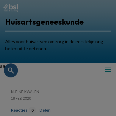
Huisartsgeneeskunde
Alles voor huisartsen om zorg in de eerstelijn nog
beter uit te oefenen.
aa
KLEINE KWALEN
18 FEB 2020
Reacties
Delen
0