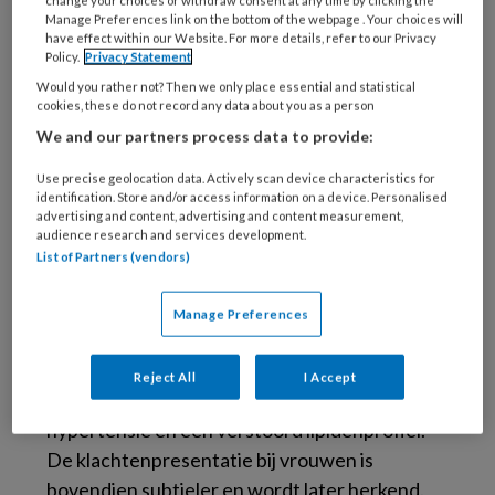
change your choices or withdraw consent at any time by clicking the
stressgerelateerd, wat leidt tot
Manage Preferences link on the bottom of the webpage . Your choices will
have effect within our Website. For more details, refer to our Privacy
onderdiagnostiek.
Policy.
Privacy Statement
Would you rather not? Then we only place essential and statistical
Praktijkadvies:
Meet bij vrouwen vanaf 40
cookies, these do not record any data about you as a person
jaar standaard de bloeddruk, ook bij
We and our partners process data to provide:
ogenschijnlijk gezonde personen zonder
Use precise geolocation data. Actively scan device characteristics for
klachten.
identification. Store and/or access information on a device. Personalised
advertising and content, advertising and content measurement,
audience research and services development.
List of Partners (vendors)
Diabetes mellitus type 2
Manage Preferences
Vrouwen met diabetes type 2 lopen een hoger
risico op hart- en vaatziekten dan mannen. Ze
Reject All
I Accept
ontwikkelen vaak tegelijk overgewicht,
hypertensie en een verstoord lipidenprofiel.
De klachtenpresentatie bij vrouwen is
bovendien subtieler en wordt later herkend.