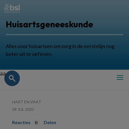
Huisartsgeneeskunde
Alles voor huisartsen om zorg in de eerstelijn nog
beter uit te oefenen.
aa
HART EN VAAT
09 JUL 2025
Reacties
Delen
0