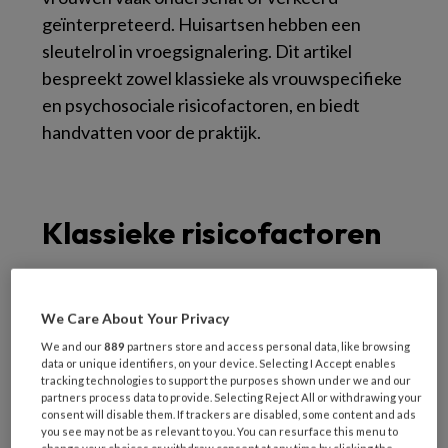
geïnterpreteerd. Huisartsen hebben een
sleutelrol in vroegsignalering. Dit artikel
bespreekt zowel klassieke als vrouwspecifieke
en psychosociale risicofactoren, en biedt
handvatten voor de praktijk.
Klassieke risicofactoren
Hypertensie
We Care About Your Privacy
Hoge bloeddruk komt bij vrouwen vaak pas na
We and our
889
partners store and access personal data, like browsing
de menopauze tot uiting. De afname van
data or unique identifiers, on your device. Selecting I Accept enables
oestrogeen leidt tot vasculaire stijfheid en
tracking technologies to support the purposes shown under we and our
partners process data to provide. Selecting Reject All or withdrawing your
verhoogde systolische waarden. Bij vrouwen
consent will disable them. If trackers are disabled, some content and ads
you see may not be as relevant to you. You can resurface this menu to
wordt hypertensie soms gezien als