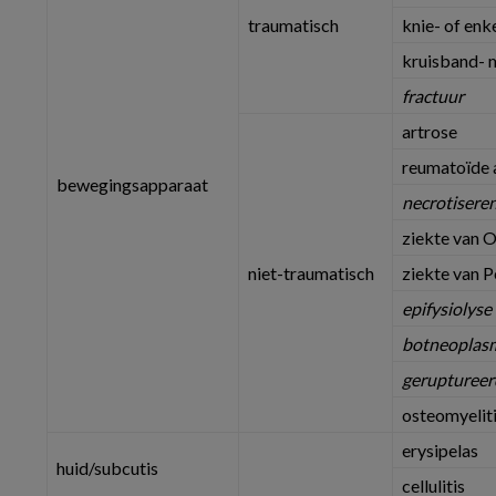
traumatisch
knie- of enk
kruisband- 
fractuur
artrose
reumatoïde a
bewegingsapparaat
necrotiseren
ziekte van 
niet-traumatisch
ziekte van P
epifysiolys
botneoplas
geruptureer
osteomyelit
erysipelas
huid/subcutis
cellulitis