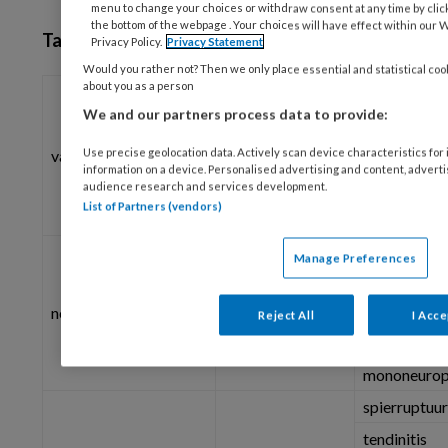
menu to change your choices or withdraw consent at any time by cli
the bottom of the webpage . Your choices will have effect within our W
Tabel Diagnostisch schema pijn in het been.
Privacy Policy.
Privacy Statement
Would you rather not? Then we only place essential and statistical coo
about you as a person
perifeer arte
arterieel
We and our partners process data to provide:
acute tromb
Use precise geolocation data. Actively scan device characteristics for 
vasculair
varices
information on a device. Personalised advertising and content, adver
veneus
diepveneuz
audience research and services development.
List of Partners (vendors)
posttrombo
lumboradicul
Manage Preferences
nuclei pulpos
wervelkanaa
neurologisch
Reject All
I Acce
polyneuropa
mononeurop
spierruptuur
tendinitis