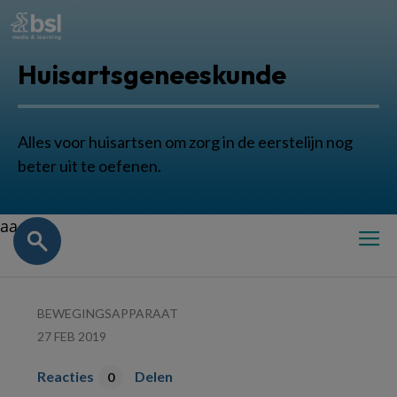
Huisartsgeneeskunde
Alles voor huisartsen om zorg in de eerstelijn nog
beter uit te oefenen.
aa
BEWEGINGSAPPARAAT
27 FEB 2019
Reacties
Delen
0