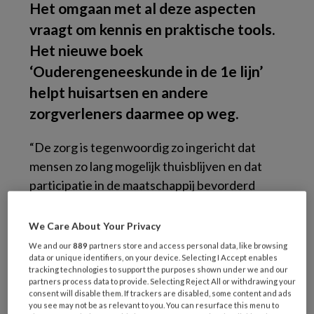
Het omgaan met al deze aspecten
vraagt om kennis en praktische tools.
Het nieuwe boek
‘Ouderengeneeskunde in de 1e lijn’
helpt huisartsen en andere
zorgverleners daarmee op weg.
“De zorg is tegenwoordig zo ingericht dat
mensen zo lang mogelijk thuisblijven en dat
participatie in de maatschappij bevorderd
wordt”, vertelt Jean Muris, auteur van het
boek en hoofd van de vakgroep
We Care About Your Privacy
huisartsgeneeskunde in Maastricht. “Dit
We and our
889
partners store and access personal data, like browsing
data or unique identifiers, on your device. Selecting I Accept enables
betekent dat ziekenhuizen erop gericht zijn
tracking technologies to support the purposes shown under we and our
mensen zo min mogelijk op te nemen en zo snel
partners process data to provide. Selecting Reject All or withdrawing your
consent will disable them. If trackers are disabled, some content and ads
mogelijk te ontslaan. Deze zorg komt allemaal
you see may not be as relevant to you. You can resurface this menu to