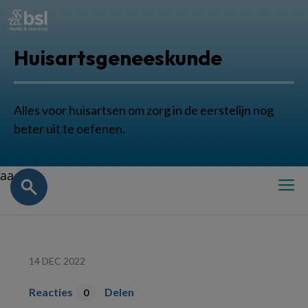
Huisartsgeneeskunde
Alles voor huisartsen om zorg in de eerstelijn nog
beter uit te oefenen.
aa
14 DEC 2022
Reacties
Delen
0