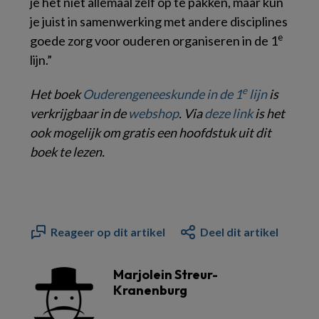
je het niet allemaal zelf op te pakken, maar kun
je juist in samenwerking met andere disciplines
e
goede zorg voor ouderen organiseren in de 1
lijn.”
e
Het boek
Ouderengeneeskunde in de 1
lijn
is
verkrijgbaar in de
webshop
. Via
deze link
is het
ook mogelijk om gratis een hoofdstuk uit dit
boek te lezen.
Reageer op dit artikel
Deel dit artikel
Marjolein Streur-
Kranenburg