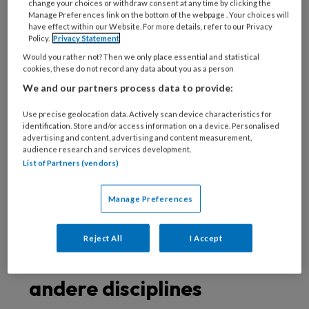
e
in de 1
lijn terecht, op het bordje van de
change your choices or withdraw consent at any time by clicking the
Manage Preferences link on the bottom of the webpage . Your choices will
huisartsenpraktijken. Zij hebben daardoor ook
have effect within our Website. For more details, refer to our Privacy
veel regelwerk erbij gekregen. Als ze
Policy.
Privacy Statement
bijvoorbeeld een telefoontje krijgen van
Would you rather not? Then we only place essential and statistical
cookies, these do not record any data about you as a person
familie dat het thuis met een oudere echt niet
We and our partners process data to provide:
meer gaat, is het aan de huisarts of POH om
daarop in te springen. Dat kan door het
Use precise geolocation data. Actively scan device characteristics for
identification. Store and/or access information on a device. Personalised
regelen van een opvang- of herstelbed,
advertising and content, advertising and content measurement,
audience research and services development.
inzetten van thuiszorg of een andere
List of Partners (vendors)
oplossing. Maar je moet weten hoe je dat kunt
aanpakken en hebt daar een ander soort
Manage Preferences
kennis voor nodig dan je tot nu toe in de
opleiding leert.”
Reject All
I Accept
Samenwerken met
andere disciplines