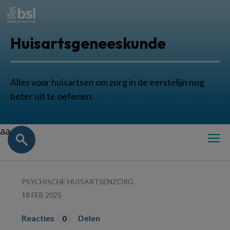
Huisartsgeneeskunde
Alles voor huisartsen om zorg in de eerstelijn nog
beter uit te oefenen.
aa
PSYCHISCHE HUISARTSENZORG
18 FEB 2025
Reacties
Delen
0