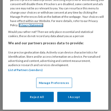
onderzochte trajecten slechts een klein
consent will disable them. If trackers are disabled, some content and ads
you see may not be as relevant to you. You can resurface this menu to
percentage eindigt in euthanasie. Dit artikel
change your choices or withdraw consent at any time by clicking the
bespreekt de belangrijkste bevindingen en
Manage Preferences link on the bottom of the webpage . Your choices will
have effect within our Website. For more details, refer to our Privacy
biedt inzichten voor huisartsen die met deze
Policy.
Privacy Statement
complexe problematiek te maken krijgen.
Would you rather not? Then we only place essential and statistical
cookies, these do not record any data about you as a person
We and our partners process data to provide:
Use precise geolocation data. Actively scan device characteristics for
Aanvragen en uitkomsten
identification. Store and/or access information on a device. Personalised
advertising and content, advertising and content measurement,
audience research and services development.
Toename in aanvragen
List of Partners (vendors)
Tussen 2012 en 2021 is het aantal jongeren
Manage Preferences
dat een euthanasieverzoek indiende
verviervoudigd. Dit betreft aanvragen bij het
Reject All
I Accept
Expertisecentrum Euthanasie, waarbij 397
dossiers zijn onderzocht.