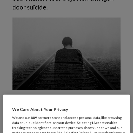
door suïcide.
Het aantal jongeren tot 24 jaar dat euthanasie
aanvraagt op basis van psychiatrisch lijden is
We Care About Your Privacy
de afgelopen jaren aanzienlijk gestegen. Uit
We and our
889
partners store and access personal data, like browsing
een
recente Nederlandse studie
, gepubliceerd
data or unique identifiers, on your device. Selecting I Accept enables
tracking technologies to support the purposes shown under we and our
in
JAMA Psychiatry
, blijkt dat van de
partners process data to provide. Selecting Reject All or withdrawing your