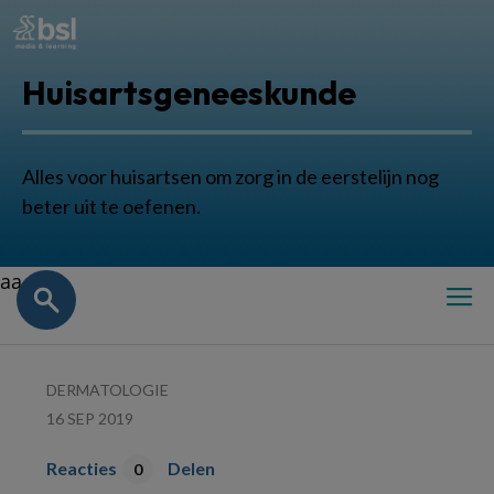
Huisartsgeneeskunde
Alles voor huisartsen om zorg in de eerstelijn nog
beter uit te oefenen.
aa
DERMATOLOGIE
16 SEP 2019
Reacties
Delen
0