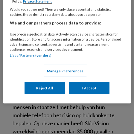
Policy.
Privacy Statement
aantal mensen dat huidkanker krijgt de
Would you rather not? Then we only place essential and statistical
komende jaren alleen maar zal toenemen. Een
cookies, these do not record any data about you as a person
op de zes Nederlanders krijgt er in zijn of haar
We and our partners process data to provide:
leven mee te maken. Momenteel kan 95% van
Use precise geolocation data. Actively scan device characteristics for
de gevallen van huidkanker succesvol worden
identification. Store and/or access information on a device. Personalised
behandeld indien deze vroegtijdig wordt
advertising and content, advertising and content measurement,
audience research and services development.
opgespoord.
List of Partners (vendors)
De gezondheidszorg maakt in toenemende
Manage Preferences
mate gebruik van technologische innovaties.
Medische apps zijn daarvan een goed
Reject All
I Accept
voorbeeld en kunnen voorkomen dat iemand
onnodig overlijdt. De app van SkinVision stelt
mensen in staat zelf met behulp van hun
mobiele telefoon het risico op huidkanker te
bepalen. Op deze manier heeft SkinVision
wereldwijd reeds meer dan 35.000 gevallen