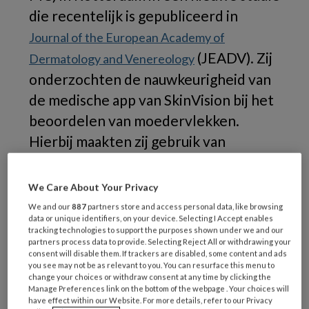
die recentelijk is gepubliceerd in
Journal of the European Academy of
(JEADV). Zij
Dermatology and Venereology
onderzochten de nauwkeurigheid van
de medische app van SkinVision bij het
beoordelen van moedervlekken.
Hierbij maakten zij gebruik van
algoritmen.
We Care About Your Privacy
Vroegtijdige opsporing
We and our
887
partners store and access personal data, like browsing
van huidkanker
data or unique identifiers, on your device. Selecting I Accept enables
tracking technologies to support the purposes shown under we and our
partners process data to provide. Selecting Reject All or withdrawing your
consent will disable them. If trackers are disabled, some content and ads
Huidkanker is de meest voorkomende vorm
you see may not be as relevant to you. You can resurface this menu to
change your choices or withdraw consent at any time by clicking the
van kanker. Een op de drie diagnoses van
Manage Preferences link on the bottom of the webpage . Your choices will
kanker is huidkanker. De verwachting is dat het
have effect within our Website. For more details, refer to our Privacy