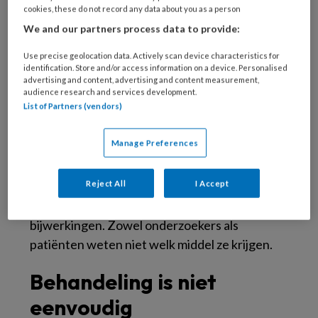
cookies, these do not record any data about you as a person
een antischimmelmiddel als middel tegen een
We and our partners process data to provide:
schimmelinfectie van de teennagel. Maar er is
geen goed bewijs dat deze behandelingen
Use precise geolocation data. Actively scan device characteristics for
identification. Store and/or access information on a device. Personalised
werkzaam zijn. Meer dan tien jaar geleden is
advertising and content, advertising and content measurement,
hier al onderzoek naar gedaan. Maar dat
audience research and services development.
List of Partners (vendors)
onderzoek was van slechte kwaliteit. In dit
nieuwe onderzoek krijgen 90 mensen met een
Manage Preferences
schimmelnagel ofwel een van de twee
nagellakken met een antischimmelmiddel
Reject All
I Accept
ofwel een placebo. Gedurende zes maanden
kijken de onderzoekers naar de genezing en
bijwerkingen. Zowel onderzoekers als
patiënten weten niet welk middel ze krijgen.
Behandeling is niet
eenvoudig