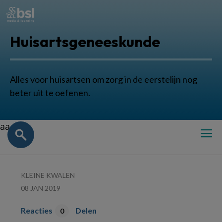
Huisartsgeneeskunde
Alles voor huisartsen om zorg in de eerstelijn nog
beter uit te oefenen.
aa
KLEINE KWALEN
08 JAN 2019
Reacties
Delen
0