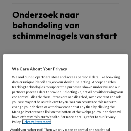
Onderzoek naar
behandeling van
schimmelnagels van start
Kunnen schimmelnagels effectief
behandeld worden met een nagellak?
We Care About Your Privacy
Met die vraag gaan onderzoekers van
We and our
887
partners store and access personal data, like browsing
het Leids Universitair Medisch
data or unique identifiers, on your device. Selecting I Accept enables
tracking technologies to support the purposes shown under we and our
Centrum (LUMC) de komende tijd aan
partners process data to provide. Selecting Reject All or withdrawing your
consent will disable them. If trackers are disabled, some content and ads
de slag.
you see may not be as relevant to you. You can resurface this menu to
change your choices or withdraw consent at any time by clicking the
Manage Preferences link on the bottom of the webpage . Your choices will
have effect within our Website. For more details, refer to our Privacy
Op televisie en in tijdschriften wordt
Policy.
Privacy Statement
regelmatig reclame gemaakt voor nagellak met
Would you rather not? Then we only place essential and statistical