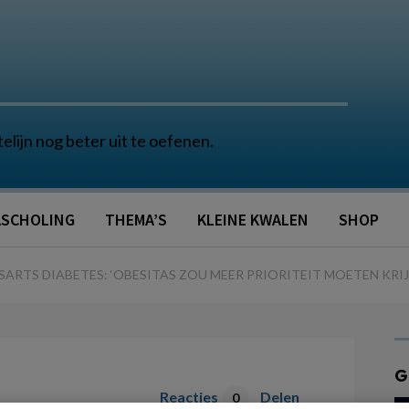
telijn nog beter uit te oefenen.
SCHOLING
THEMA’S
KLEINE KWALEN
SHOP
ARTS DIABETES: ‘OBESITAS ZOU MEER PRIORITEIT MOETEN KRIJGE
G
Reacties
Delen
0