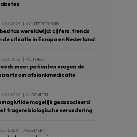
iabetes
 JULI 2026
ACHTERGROND
besitas wereldwijd: cijfers, trends
n de situatie in Europa en Nederland
 JULI 2026
ACTUEEL
teeds meer patiënten vragen de
uisarts om afslankmedicatie
 JULI 2026
ALGEMEEN
emaglutide mogelijk geassocieerd
et tragere biologische veroudering
JULI 2026
ALGEMEEN