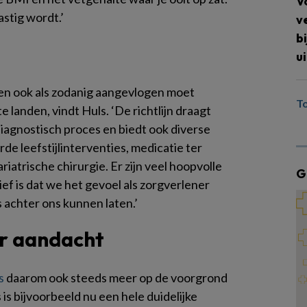
V
astig wordt.’
v
b
ui
s en ook als zodanig aangevlogen moet
T
e landen, vindt Huls. ‘De richtlijn draagt
 diagnostisch proces en biedt ook diverse
e leefstijlinterventies, medicatie ter
riatrische chirurgie. Er zijn veel hoopvolle
G
ief is dat we het gevoel als zorgverlener
 achter ons kunnen laten.’
er aandacht
s
daarom ook steeds meer op de voorgrond
 is bijvoorbeeld nu een hele duidelijke