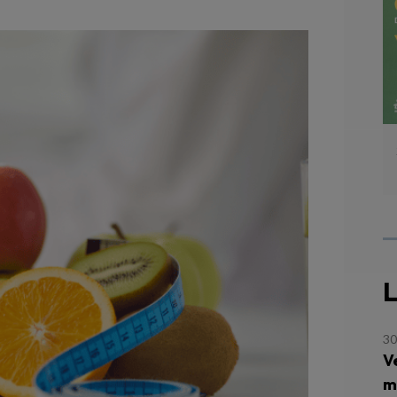
L
30
V
m