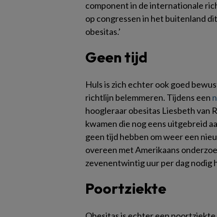
component in de internationale rich
op congressen in het buitenland dit
obesitas.’
Geen tijd
Huls is zich echter ook goed bewust
richtlijn belemmeren. Tijdens een
n
hoogleraar obesitas Liesbeth van 
kwamen die nog eens uitgebreid aan
geen tijd hebben om weer een nieuw
overeen met Amerikaans onderzoek w
zevenentwintig uur per dag nodig heb
Poortziekte
Obesitas is echter een poortziekte 