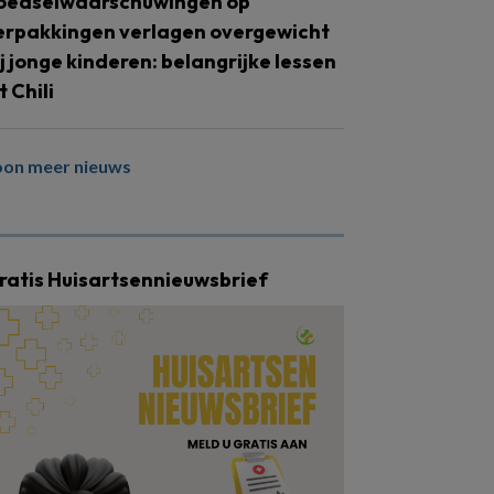
oedselwaarschuwingen op
erpakkingen verlagen overgewicht
ij jonge kinderen: belangrijke lessen
t Chili
oon meer nieuws
ratis Huisartsennieuwsbrief