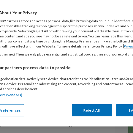
About Your Privacy
erhuisarts
889
partners store and access personal data, like browsing data or unique identifiers, 
sitas zou meer
 Accept enables tracking technologies to support the purposes shown under we and our
 to provide. Selecting Reject All or withdrawing your consent will disable them. If track
me content and ads you see may not be as relevant to you. You can resurface this menu
en krijgen bij de
ithdraw consent at any time by clicking the Manage Preferences link on the bottom of 
 will have effect within our Website. For more details, refer to our Privacy Policy.
Priva
ther not? Then we only place essential and statistical cookies, these do not record an
r partners process data to provide:
geolocation data. Actively scan device characteristics for identification. Store and/or 
 on a device. Personalised advertising and content, advertising and content measurem
s, begint bij (huis)artsen te landen.
d services development.
tners (vendors)
aat die kan leiden tot vele andere
oende doorgedrongen, vindt Marc
Preferences
Reject All
I 
 ‘Obesitas bungelt onderaan als het
gaat. Daar zou verandering in moeten