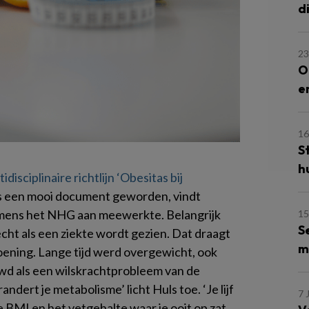
d
23
O
e
16
S
h
idisciplinaire richtlijn ‘Obesitas bij
is een mooi document geworden, vindt
amens het NHG aan meewerkte. Belangrijk
15
S
n echt als een ziekte wordt gezien. Dat draagt
m
oening. Lange tijd werd overgewicht, ook
wd als een wilskrachtprobleem van de
andert je metabolisme’ licht Huls toe. ‘Je lijf
7 
 BMI en het vetgehalte waar je ooit op zat.