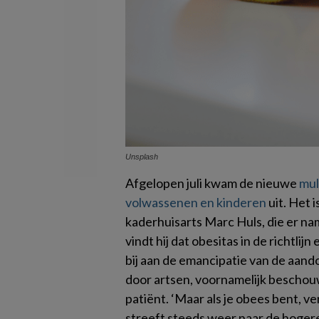
Unsplash
Afgelopen juli kwam de nieuwe
mult
volwassenen en kinderen
uit. Het 
kaderhuisarts Marc Huls, die er n
vindt hij dat obesitas in de richtlij
bij aan de emancipatie van de aand
door artsen, voornamelijk beschou
patiënt. ‘Maar als je obees bent, ver
streeft steeds weer naar de hogere