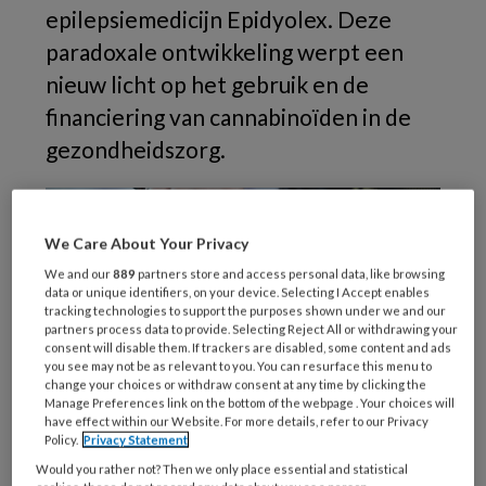
epilepsiemedicijn Epidyolex. Deze
paradoxale ontwikkeling werpt een
nieuw licht op het gebruik en de
financiering van cannabinoïden in de
gezondheidszorg.
We Care About Your Privacy
We and our
889
partners store and access personal data, like browsing
data or unique identifiers, on your device. Selecting I Accept enables
tracking technologies to support the purposes shown under we and our
partners process data to provide. Selecting Reject All or withdrawing your
consent will disable them. If trackers are disabled, some content and ads
you see may not be as relevant to you. You can resurface this menu to
change your choices or withdraw consent at any time by clicking the
Manage Preferences link on the bottom of the webpage . Your choices will
have effect within our Website. For more details, refer to our Privacy
Policy.
Privacy Statement
Would you rather not? Then we only place essential and statistical
In 2023 verstrekten openbare apotheken in