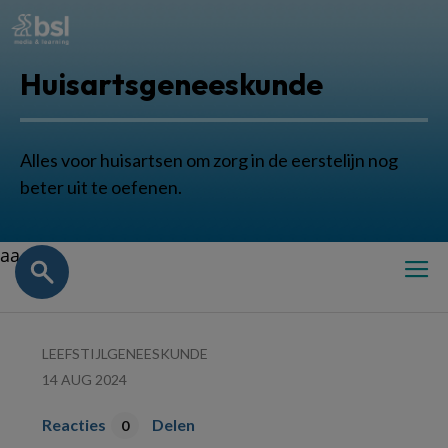
Huisartsgeneeskunde
Alles voor huisartsen om zorg in de eerstelijn nog
beter uit te oefenen.
aa
LEEFSTIJLGENEESKUNDE
14 AUG 2024
Reacties
Delen
0