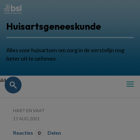
Huisartsgeneeskunde
Alles voor huisartsen om zorg in de eerstelijn nog
beter uit te oefenen.
aa
HART EN VAAT
17 AUG 2021
Reacties
Delen
0