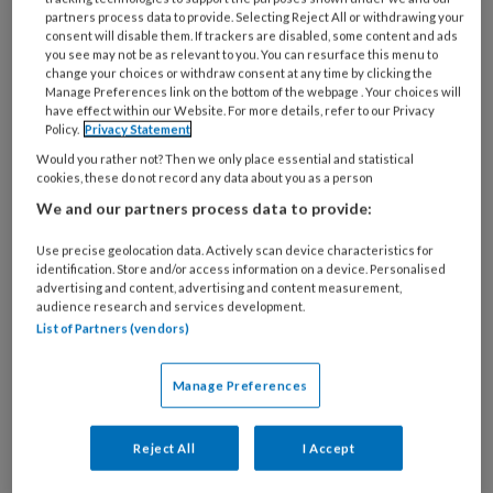
partners process data to provide. Selecting Reject All or withdrawing your
consent will disable them. If trackers are disabled, some content and ads
you see may not be as relevant to you. You can resurface this menu to
change your choices or withdraw consent at any time by clicking the
Manage Preferences link on the bottom of the webpage . Your choices will
have effect within our Website. For more details, refer to our Privacy
Policy.
Privacy Statement
Would you rather not? Then we only place essential and statistical
cookies, these do not record any data about you as a person
We and our partners process data to provide:
Slechts 35 procent van de mensen zegt een
Use precise geolocation data. Actively scan device characteristics for
identification. Store and/or access information on a device. Personalised
afspraak bij de huisarts te maken, als ze langer
advertising and content, advertising and content measurement,
dan twee maanden gezwollen enkels en
audience research and services development.
List of Partners (vendors)
voeten hebben. Vrouwen (39 procent) kaarten
dit probleem iets vaker aan dan mannen (31
Manage Preferences
procent). De Hartstichting adviseert mensen
die langere tijd opgezwollen enkels hebben de
dokter te vragen of het aan het hart ligt.
Reject All
I Accept