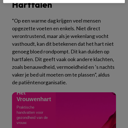
Hartfalen
“Op een warme dag krijgen veel mensen
opgezette voeten en enkels. Niet direct
verontrustend, maar als je wekenlang vocht
vasthoudt, kan dit betekenen dat het hart niet
genoeg bloed rondpompt. Dit kan duiden op
hartfalen. Dit geeft vaak ook andere klachten,
zoals benauwdheid, vermoeidheid en ’s nachts
vaker je bed uit moeten om te plassen”, aldus
de patiëntenorganisatie.
CONGRES
Het
Vrouwenhart
Praktische
handvatten voor
gezondheid van de
vrouw.