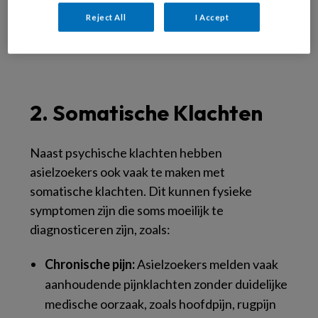
de onzekerheid van hun asielprocedure.
Reject All
I Accept
Bron Gezondheidsraad
2. Somatische Klachten
Naast psychische klachten hebben
asielzoekers ook vaak te maken met
somatische klachten. Dit kunnen fysieke
symptomen zijn die soms moeilijk te
diagnosticeren zijn, zoals:
Chronische pijn:
Asielzoekers melden vaak
aanhoudende pijnklachten zonder duidelijke
medische oorzaak, zoals hoofdpijn, rugpijn