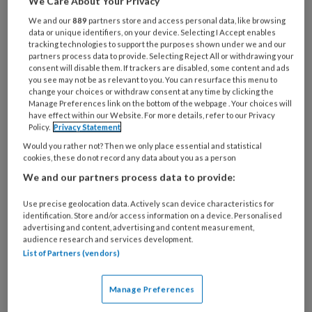
We Care About Your Privacy
Psychische problemen zijn een van de meest
We and our
889
partners store and access personal data, like browsing
data or unique identifiers, on your device. Selecting I Accept enables
voorkomende klachten onder asielzoekers.
tracking technologies to support the purposes shown under we and our
Veel asielzoekers hebben traumatische
partners process data to provide. Selecting Reject All or withdrawing your
consent will disable them. If trackers are disabled, some content and ads
ervaringen achter de rug, zoals oorlog,
you see may not be as relevant to you. You can resurface this menu to
vervolging en geweld, wat kan leiden tot:
change your choices or withdraw consent at any time by clicking the
Manage Preferences link on the bottom of the webpage . Your choices will
have effect within our Website. For more details, refer to our Privacy
Posttraumatische stressstoornis (PTSS):
Policy.
Privacy Statement
Symptomen hiervan zijn onder andere
Would you rather not? Then we only place essential and statistical
cookies, these do not record any data about you as a person
nachtmerries, flashbacks, en ernstige angst.
We and our partners process data to provide:
Depressie:
Gevoelens van hopeloosheid,
verlies van interesse in dagelijkse
Use precise geolocation data. Actively scan device characteristics for
identification. Store and/or access information on a device. Personalised
activiteiten en verminderde energie zijn
advertising and content, advertising and content measurement,
audience research and services development.
vaak voorkomend.
List of Partners (vendors)
Angststoornissen:
Veel asielzoekers
kampen met extreme zorgen over hun
Manage Preferences
toekomst, familieleden in het thuisland, en