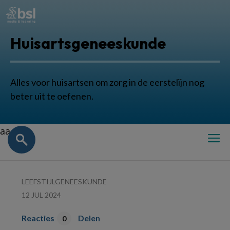
Huisartsgeneeskunde
Alles voor huisartsen om zorg in de eerstelijn nog
beter uit te oefenen.
aa
LEEFSTIJLGENEESKUNDE
12 JUL 2024
Reacties
Delen
0