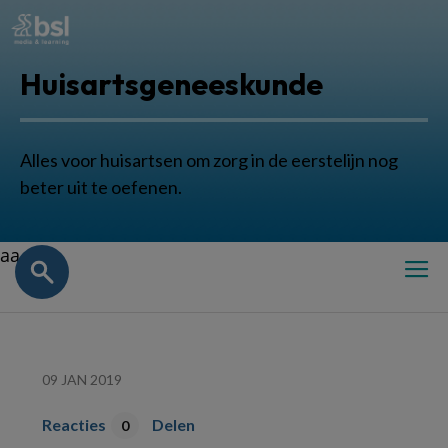
Huisartsgeneeskunde
Alles voor huisartsen om zorg in de eerstelijn nog
beter uit te oefenen.
aa
09 JAN 2019
Reacties
Delen
0