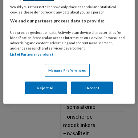
psychogene spraakstoornissen, die meestal
Would you rather not? Then we only place essential and statistical
cookies, these do not record any data about you as a person
acuut ontstaan na schrik of stress en die soms
We and our partners process data to provide:
opgevat moeten worden als een
conversieverschijnsel.
Use precise geolocation data. Actively scan device characteristics for
identification. Store and/or access information on a device. Personalised
advertising and content, advertising and content measurement,
De voornaamste vormen van dysartrie
audience research and services development.
voornaamste
List of Partners (vendors)
lokalisatie
kenmerken
Manage Preferences
– scherpe medeklinkers
– open neusspraak,
bulbair: PMN +
Reject All
I Accept
slissen
spier
– zachte stem
– soms afonie
– onscherpe
medeklinkers
– nasaliteit