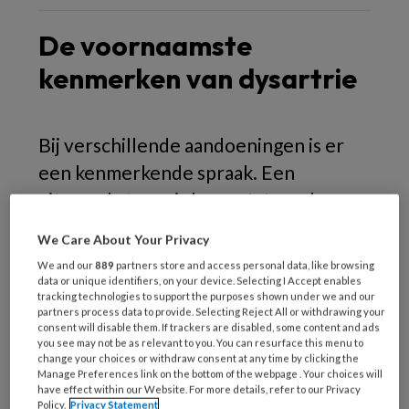
De voornaamste
kenmerken van dysartrie
Bij verschillende aandoeningen is er
een kenmerkende spraak. Een
uitspraakstoornis kan ontstaan door
een gestoorde motoriek (centraal of
We Care About Your Privacy
perifeer) of een gestoorde
We and our
889
partners store and access personal data, like browsing
bewegingsregulatie (cerebellair of
data or unique identifiers, on your device. Selecting I Accept enables
tracking technologies to support the purposes shown under we and our
extrapiramidaal).
partners process data to provide. Selecting Reject All or withdrawing your
consent will disable them. If trackers are disabled, some content and ads
you see may not be as relevant to you. You can resurface this menu to
Voorts komt een aantal functionele, niet-
change your choices or withdraw consent at any time by clicking the
Manage Preferences link on the bottom of the webpage . Your choices will
neurologisch bepaalde stoornissen voor, zoals
have effect within our Website. For more details, refer to our Privacy
stotteren en lispelen. En er bestaan ook
Policy.
Privacy Statement