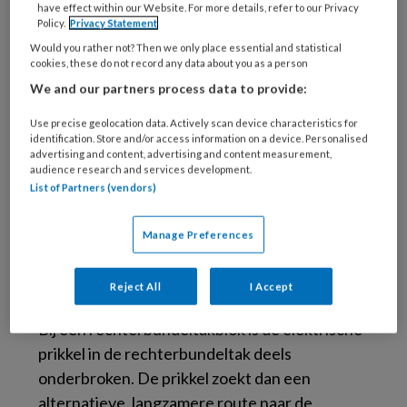
behandeling niet noodzakelijk, maar er zijn
have effect within our Website. For more details, refer to our Privacy
Policy.
Privacy Statement
uitzonderingen die de aandacht vereisen van
Would you rather not? Then we only place essential and statistical
zorgprofessionals.
cookies, these do not record any data about you as a person
We and our partners process data to provide:
Use precise geolocation data. Actively scan device characteristics for
Soorten bundeltakblok
identification. Store and/or access information on a device. Personalised
advertising and content, advertising and content measurement,
audience research and services development.
List of Partners (vendors)
Er zijn twee soorten bundeltakblok:
rechterbundeltakblok (RBTB) en
Manage Preferences
linkerbundeltakblok (LBTB).
Reject All
I Accept
Rechterbundeltakblok (RBTB)
Bij een rechterbundeltakblok is de elektrische
prikkel in de rechterbundeltak deels
onderbroken. De prikkel zoekt dan een
alternatieve, langzamere route naar de