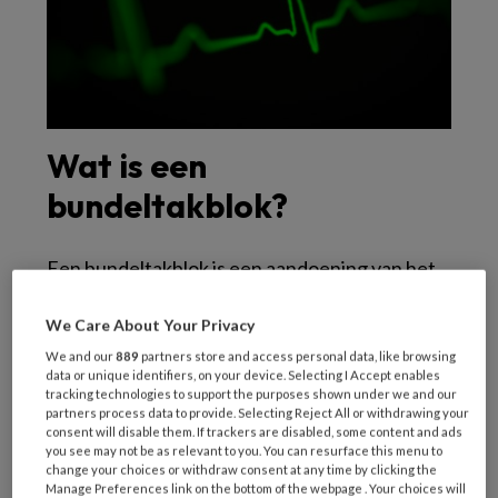
Wat is een
bundeltakblok?
Een bundeltakblok is een aandoening van het
hart waarbij de elektrische signalen in de
We Care About Your Privacy
rechter- of linkerbundeltak onderbroken zijn.
De bundeltakken zijn onderdeel van het
We and our
889
partners store and access personal data, like browsing
data or unique identifiers, on your device. Selecting I Accept enables
geleidingssysteem van het hart, dat zorgt voor
tracking technologies to support the purposes shown under we and our
partners process data to provide. Selecting Reject All or withdrawing your
de samentrekking van het hart. Problemen in
consent will disable them. If trackers are disabled, some content and ads
de bundeltakken komen vaak voor, maar leiden
you see may not be as relevant to you. You can resurface this menu to
change your choices or withdraw consent at any time by clicking the
meestal niet tot klachten. In veel gevallen is
Manage Preferences link on the bottom of the webpage . Your choices will