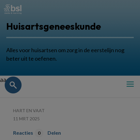
Huisartsgeneeskunde
Alles voor huisartsen om zorg in de eerstelijn nog
beter uit te oefenen.
aa
HART EN VAAT
11 MRT 2025
Reacties
Delen
0