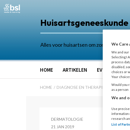
Huisartsgeneeskunde
Alles voor huisartsen om zorg in de eers
We Care 
We and our
Selecting I
process data
disabled, so
HOME
ARTIKELEN
EVENTS
NA
choices or w
Your choices
Would you ra
HOME
DIAGNOSE EN THERAPIE
BIOLOGIC
as a person
We and ou
Use precise 
information
DERMATOLOGIE
research an
List of Par
21 JAN 2019