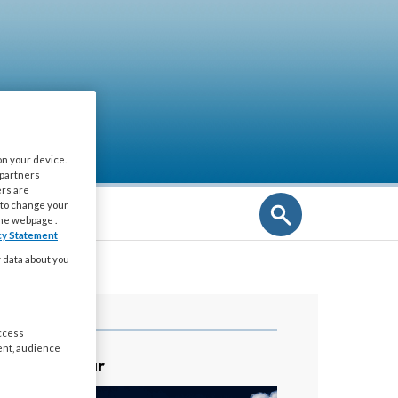
on your device.
 partners
ers are
 to change your
NIEUWSBRIEF
the webpage .
cy Statement
y data about you
access
ent, audience
ratis Webinar