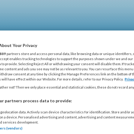
telijn nog beter uit te oefenen.
About Your Privacy
889
partners store and access personal data, like browsing data or unique identifiers, 
 Accept enables tracking technologies to support the purposes shown under we and our
 to provide. Selecting Reject All or withdrawing your consent will disable them. If track
me content and ads you see may not be as relevant to you. You can resurface this menu
SCHOLING
THEMA’S
KLEINE KWALEN
SHOP
ithdraw consent at any time by clicking the Manage Preferences link on the bottom of 
 will have effect within our Website. For more details, refer to our Privacy Policy.
Priva
ther not? Then we only place essential and statistical cookies, these do not record an
ALS VOOR PSORIASIS
r partners process data to provide:
geolocation data. Actively scan device characteristics for identification. Store and/or 
 on a device. Personalised advertising and content, advertising and content measurem
G
d services development.
tners (vendors)
Reacties
Delen
0