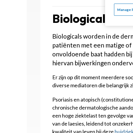
Manage 
Biologicals voo
Biologicals worden in de derm
patiënten met een matige of 
onvoldoende baat hadden bij
hiervan bijwerkingen onder
Er zijn op dit moment meerdere soor
diverse mediatoren die belangrijk z
Psoriasis en atopisch (constitutio
chronische dermatologische aand
een hoge ziektelast ten gevolge van
van de laesies, leidend tot onzeke
kwaliteit van leven bij deze
huidzie