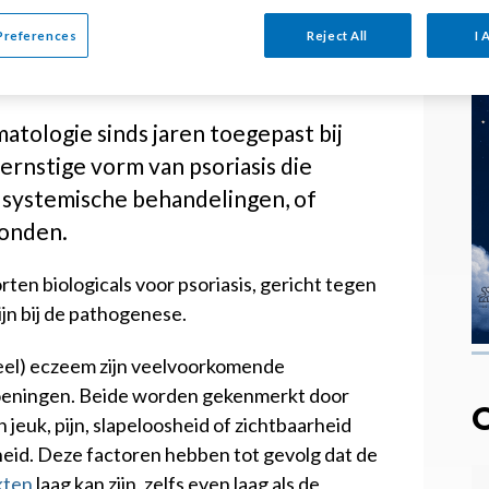
Preferences
Reject All
I 
r psoriasis
atologie sinds jaren toegepast bij
ernstige vorm van psoriasis die
 systemische behandelingen, of
vonden.
ten biologicals voor psoriasis, gericht tegen
ijn bij de pathogenese.
neel) eczeem zijn veelvoorkomende
oeningen. Beide worden gekenmerkt door
 jeuk, pijn, slapeloosheid of zichtbaarheid
rheid. Deze factoren hebben tot gevolg dat de
kten
laag kan zijn, zelfs even laag als de