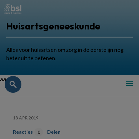
Huisartsgeneeskunde
Alles voor huisartsen om zorg in de eerstelijn nog
beter uit te oefenen.
aa
18 APR 2019
Reacties
Delen
0