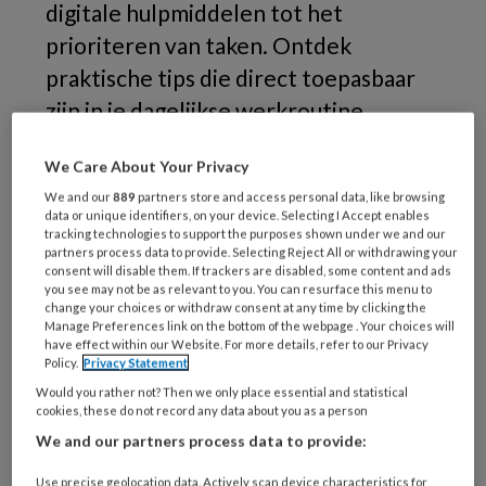
digitale hulpmiddelen tot het
prioriteren van taken. Ontdek
praktische tips die direct toepasbaar
zijn in je dagelijkse werkroutine.
We Care About Your Privacy
We and our
889
partners store and access personal data, like browsing
data or unique identifiers, on your device. Selecting I Accept enables
tracking technologies to support the purposes shown under we and our
partners process data to provide. Selecting Reject All or withdrawing your
consent will disable them. If trackers are disabled, some content and ads
you see may not be as relevant to you. You can resurface this menu to
change your choices or withdraw consent at any time by clicking the
Manage Preferences link on the bottom of the webpage . Your choices will
have effect within our Website. For more details, refer to our Privacy
Policy.
Privacy Statement
Would you rather not? Then we only place essential and statistical
cookies, these do not record any data about you as a person
De werkdruk binnen de gezondheidszorg blijft
We and our partners process data to provide:
een belangrijk aandachtspunt, ook voor
Use precise geolocation data. Actively scan device characteristics for