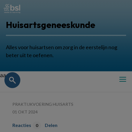
Huisartsgeneeskunde
Alles voor huisartsen om zorg in de eerstelijn nog
beter uit te oefenen.
aa
PRAKTIJKVOERING HUISARTS
01 OKT 2024
Reacties
Delen
0