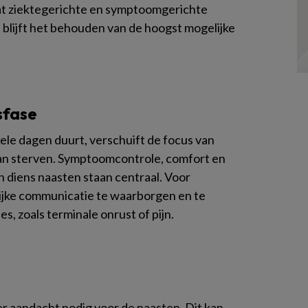
dat ziektegerichte en symptoomgerichte
l blijft het behouden van de hoogst mogelijke
nsfase
kele dagen duurt, verschuift de focus van
 van sterven. Symptoomcontrole, comfort en
 diens naasten staan centraal. Voor
elijke communicatie te waarborgen en te
s, zoals terminale onrust of pijn.
 er aandacht nodig voor de naasten. Dit kan