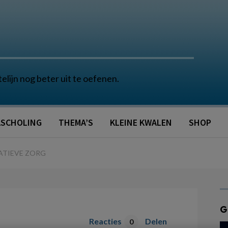
telijn nog beter uit te oefenen.
SCHOLING
THEMA’S
KLEINE KWALEN
SHOP
IATIEVE ZORG
G
Reacties
Delen
0