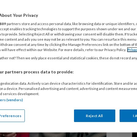
liatieve zorg
About Your Privacy
889
partners store and access personal data, like browsing data or unique identifiers, 
 Accept enables tracking technologies to support the purposes shown under we and our
 to provide. Selecting Reject All or withdrawing your consent will disable them. If track
me content and ads you see may not be as relevant to you. You can resurface this menu
ithdraw consent at any time by clicking the Manage Preferences link on the bottom of 
 will have effect within our Website. For more details, refer to our Privacy Policy.
Priva
ve zorg en hoe deze zorg wordt toegepast in
ther not? Then we only place essential and statistical cookies, these do not record an
eeslijke aandoening. Lees meer over het
en nazorg.
r partners process data to provide:
geolocation data. Actively scan device characteristics for identification. Store and/or 
 on a device. Personalised advertising and content, advertising and content measurem
d services development.
tners (vendors)
Preferences
Reject All
I 