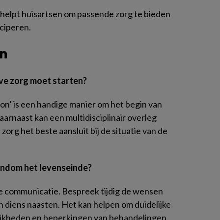
 helpt huisartsen om passende zorg te bieden
iciperen.
n
eve zorg moet starten?
ion’ is een handige manier om het begin van
Daarnaast kan een multidisciplinair overleg
zorg het beste aansluit bij de situatie van de
rondom het levenseinde?
e communicatie. Bespreek tijdig de wensen
 diens naasten. Het kan helpen om duidelijke
ijkheden en beperkingen van behandelingen.