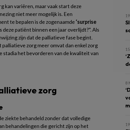
rg kan variëren, maar vaak start deze
nezing niet meer mogelijk is. Een
19
ent te bepalen is de zogenaamde
‘surprise
S
s deze patiënt binnen een jaar overlijdt?”. Als
s
wijzing zijn dat de palliatieve fase begint.
t palliatieve zorg meer omvat dan enkel zorg
15
lle stadia het bevorderen van de kwaliteit van
‘
d
8 
alliatieve zorg
‘
v
m
e
e ziekte behandeld zonder dat volledige
1
aan behandelingen die gericht zijn op het