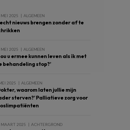
 MEI 2025
ALGEMEEN
lecht nieuws brengen zonder af te
chrikken
 MEI 2025
ALGEMEEN
Zou u ermee kunnen leven als ík met
e behandeling stop?’
MEI 2025
ALGEMEEN
Dokter, waarom laten jullie mijn
ader sterven?’ Palliatieve zorg voor
oslimpatiënten
9 MAART 2025
ACHTERGROND