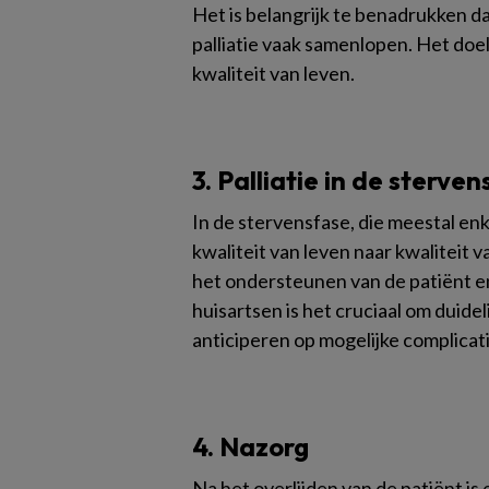
Het is belangrijk te benadrukken 
palliatie vaak samenlopen. Het doe
kwaliteit van leven.
3. Palliatie in de sterve
In de stervensfase, die meestal en
kwaliteit van leven naar kwaliteit
het ondersteunen van de patiënt en
huisartsen is het cruciaal om duid
anticiperen op mogelijke complicatie
4. Nazorg
Na het overlijden van de patiënt is