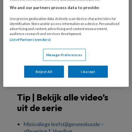
We and our partners process data to provide:
Use precise geolocation data. Actively scan device characteristics for
identification. Store and/or access information on a device. Personalised
advertising and content, advertising and content measurement,
audience research and services development.
List of Partners (vendors)
Manage Preferences
Reject All
I Accept
Tip | Bekijk alle video’s
uit de serie
Minicollege leefstijlgeneeskunde –
aflevering 1, Voeding