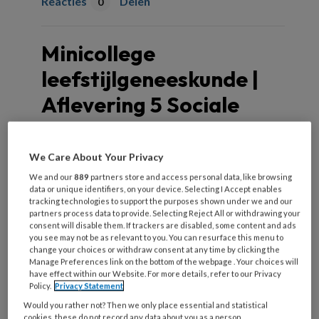
Reacties
Delen
0
Minicollege
leefstijlgeneeskunde |
Aflevering 5 Sociale
verbinding
We Care About Your Privacy
We and our
889
partners store and access personal data, like browsing
"Mensen willen erbij horen en ertoe
data or unique identifiers, on your device. Selecting I Accept enables
doen. Het hebben van
tracking technologies to support the purposes shown under we and our
partners process data to provide. Selecting Reject All or withdrawing your
betekenisvolle relaties is een
consent will disable them. If trackers are disabled, some content and ads
you see may not be as relevant to you. You can resurface this menu to
beschermende factor voor zowel
change your choices or withdraw consent at any time by clicking the
Manage Preferences link on the bottom of the webpage . Your choices will
het cardiometabole als het mentale
have effect within our Website. For more details, refer to our Privacy
spectrum", aldus huisarts Tamara de
Policy.
Privacy Statement
Would you rather not? Then we only place essential and statistical
Weijer.
cookies, these do not record any data about you as a person