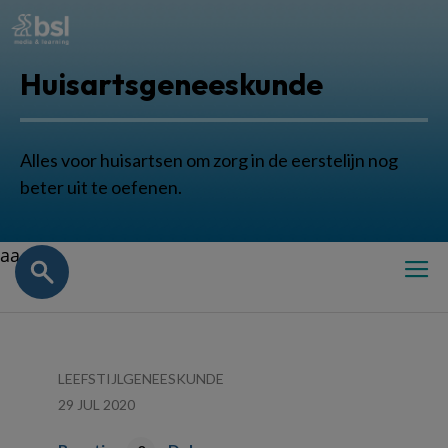
Huisartsgeneeskunde
Alles voor huisartsen om zorg in de eerstelijn nog
beter uit te oefenen.
aa
LEEFSTIJLGENEESKUNDE
29 JUL 2020