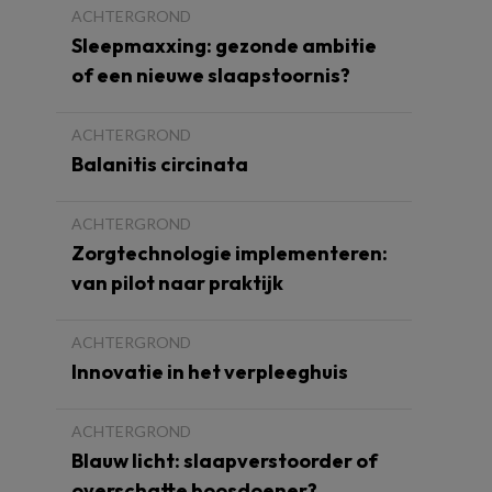
ACHTERGROND
Sleepmaxxing: gezonde ambitie
of een nieuwe slaapstoornis?
ACHTERGROND
Balanitis circinata
ACHTERGROND
Zorgtechnologie implementeren:
van pilot naar praktijk
ACHTERGROND
Innovatie in het verpleeghuis
ACHTERGROND
Blauw licht: slaapverstoorder of
overschatte boosdoener?