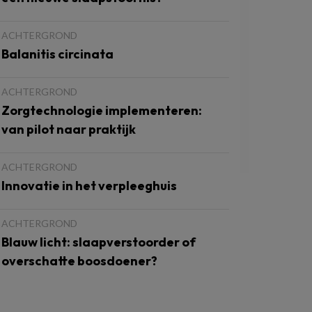
ACHTERGROND
Balanitis circinata
ACHTERGROND
Zorgtechnologie implementeren:
van pilot naar praktijk
ACHTERGROND
Innovatie in het verpleeghuis
ACHTERGROND
Blauw licht: slaapverstoorder of
overschatte boosdoener?