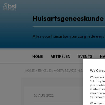
Huisartsgeneeskunde
Alles voor huisartsen om zorg in de eers
HOME
ARTIKELEN
EVENTS
NA
HOME
ENKEL EN VOET: BEWEGINGSONDERZOEK
We Care 
We and our
Selecting I
process data
disabled, so
choices or w
18 AUG 2022
Your choices
Would you ra