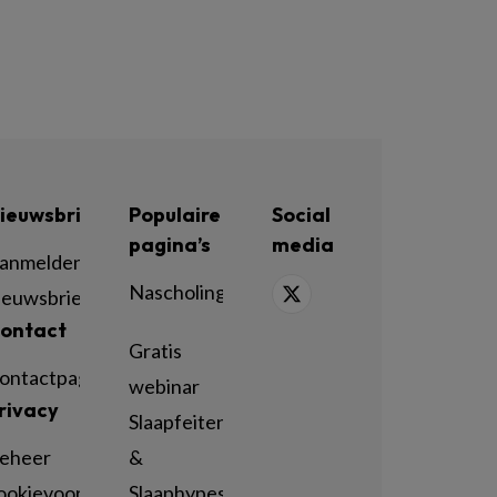
ieuwsbrief
Populaire
Social
pagina’s
media
anmelden
Nascholing
ieuwsbrief
ontact
Gratis
ontactpagina
webinar
rivacy
Slaapfeiten
eheer
&
ookievoorkeuren
Slaaphypes