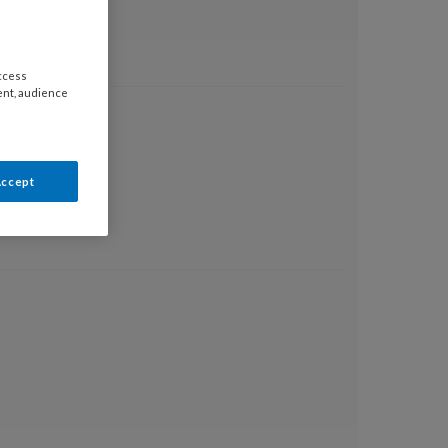
access
ent, audience
Accept