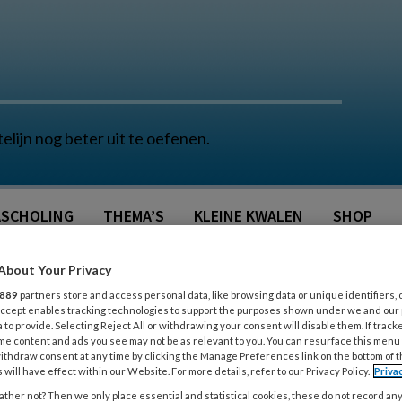
telijn nog beter uit te oefenen.
SCHOLING
THEMA’S
KLEINE KWALEN
SHOP
About Your Privacy
889
partners store and access personal data, like browsing data or unique identifiers, 
 Accept enables tracking technologies to support the purposes shown under we and our
 to provide. Selecting Reject All or withdrawing your consent will disable them. If track
me content and ads you see may not be as relevant to you. You can resurface this menu
ithdraw consent at any time by clicking the Manage Preferences link on the bottom of 
Reacties
Delen
0
 will have effect within our Website. For more details, refer to our Privacy Policy.
Priva
ther not? Then we only place essential and statistical cookies, these do not record an