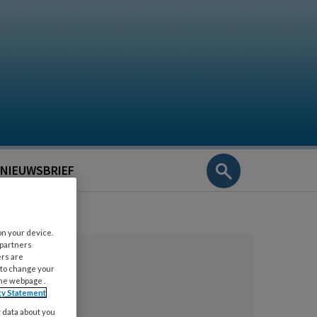
NIEUWSBRIEF
on your device.
 partners
ers are
 to change your
the webpage .
cy Statement
y data about you