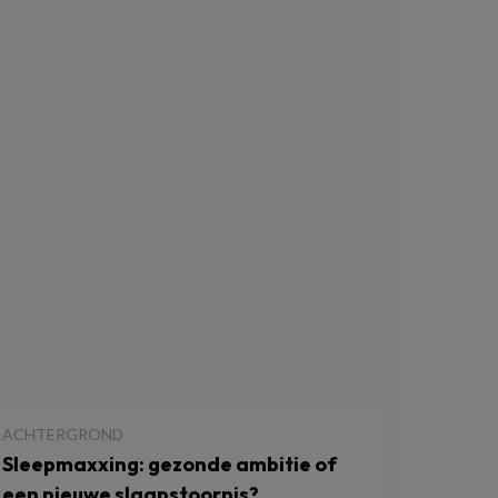
ACHTERGROND
Sleepmaxxing: gezonde ambitie of
een nieuwe slaapstoornis?