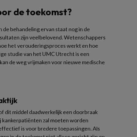
oor de toekomst?
 de behandeling ervan staat nog in de
sultaten zijn veelbelovend. Wetenschappers
hoe het verouderingsproces werkt en hoe
ige studie van het UMC Utrecht is een
en kan de weg vrijmaken voor nieuwe medische
ktijk
of dit middel daadwerkelijk een doorbraak
ij kankerpatiënten zal moeten worden
 effectief is voor bredere toepassingen. Als
gen in de toekomst niet alleen gericht zijn op