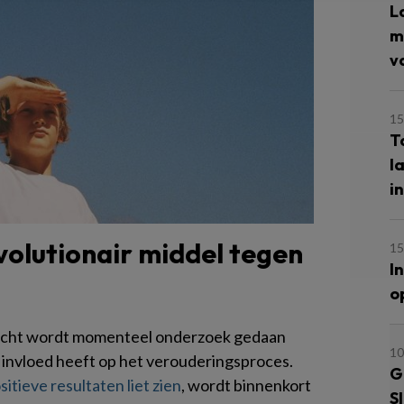
L
m
v
15
T
l
i
olutionair middel tegen
15
I
o
recht wordt momenteel onderzoek gedaan
10
 invloed heeft op het verouderingsproces.
G
sitieve resultaten liet zien
, wordt binnenkort
S