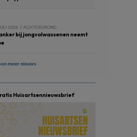
JULI 2026
ACHTERGROND
anker bij jongvolwassenen neemt
oe
oon meer nieuws
ratis Huisartsennieuwsbrief