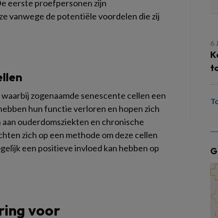
De eerste proefpersonen zijn
e vanwege de potentiële voordelen die zij
6 
K
t
ellen
s waarbij zogenaamde senescente cellen een
T
n hebben hun functie verloren en hopen zich
en aan ouderdomsziekten en chronische
chten zich op een methode om deze cellen
gelijk een positieve invloed kan hebben op
G
ring voor