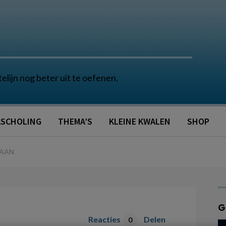
telijn nog beter uit te oefenen.
SCHOLING
THEMA’S
KLEINE KWALEN
SHOP
GAAN
G
Reacties
Delen
0