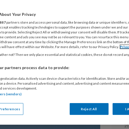
egengaan
About Your Privacy
887
partners store and access personal data, like browsing data or unique identifiers, 
 Accept enables tracking technologies to support the purposes shown under we and our
 to provide. Selecting Reject All or withdrawing your consent will disable them. If track
me content and ads you see may not be as relevant to you. You can resurface this menu
ithdraw consent at any time by clicking the Manage Preferences link on the bottom of 
 will have effect within our Website. For more details, refer to our Privacy Policy.
Priva
 testen een baanbrekend middel dat
ther not? Then we only place essential and statistical cookies, these do not record an
n. Wat betekent dit voor de toekomst van
deling?
r partners process data to provide:
geolocation data. Actively scan device characteristics for identification. Store and/or 
 on a device. Personalised advertising and content, advertising and content measurem
d services development.
tners (vendors)
L
Preferences
Reject All
I 
21