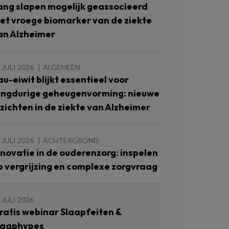
ang slapen mogelijk geassocieerd
et vroege biomarker van de ziekte
an Alzheimer
 JULI 2026
ALGEMEEN
au-eiwit blijkt essentieel voor
angdurige geheugenvorming: nieuwe
nzichten in de ziekte van Alzheimer
 JULI 2026
ACHTERGROND
nnovatie in de ouderenzorg: inspelen
p vergrijzing en complexe zorgvraag
 JULI 2026
ratis webinar Slaapfeiten &
laaphypes