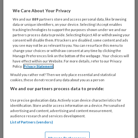
We Care About Your Privacy
Over praktijkvoering
We and our
889
partners store and access personal data, like browsing
data or unique identifiers, on your device. Selecting I Accept enables
huisarts
tracking technologies to support the purposes shown under we and our
partners process data to provide. Selecting Reject All or withdrawing your
consent will disable them. If trackers are disabled, some content and ads
you see may not be as relevant to you. You can resurface this menu to
Praktijkvoering en
change your choices or withdraw consent at any time by clicking the
Manage Preferences link on the bottom of the webpage . Your choices will
kwaliteitsbeleid
have effect within our Website. For more details, refer to our Privacy
Policy.
Privacy Statement
Een huisarts wil vooral kwalitatief
Would you rather not? Then we only place essential and statistical
goede zorg leveren aan
cookies, these do not record any data about you as a person
We and our partners process data to provide:
patiënten. Maar die rol verandert
voortdurend en er wordt steeds
Use precise geolocation data. Actively scan device characteristics for
identification. Store and/or access information on a device. Personalised
meer van de huisarts gevraagd.
advertising and content, advertising and content measurement,
Huisartsen richten nieuwe
audience research and services development.
List of Partners (vendors)
samenwerkingsverbanden op,
zowel met elkaar als met andere
Manage Preferences