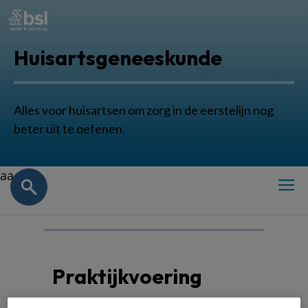
Huisartsgeneeskunde
Alles voor huisartsen om zorg in de eerstelijn nog
beter uit te oefenen.
aa
Praktijkvoering