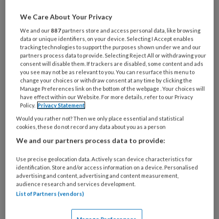
We Care About Your Privacy
Over praktijkvoering
We and our
887
partners store and access personal data, like browsing
data or unique identifiers, on your device. Selecting I Accept enables
huisarts
tracking technologies to support the purposes shown under we and our
partners process data to provide. Selecting Reject All or withdrawing your
consent will disable them. If trackers are disabled, some content and ads
you see may not be as relevant to you. You can resurface this menu to
Praktijkvoering en
change your choices or withdraw consent at any time by clicking the
Manage Preferences link on the bottom of the webpage . Your choices will
kwaliteitsbeleid
have effect within our Website. For more details, refer to our Privacy
Policy.
Privacy Statement
Een huisarts wil vooral kwalitatief
Would you rather not? Then we only place essential and statistical
goede zorg leveren aan
cookies, these do not record any data about you as a person
We and our partners process data to provide:
patiënten. Maar die rol verandert
voortdurend en er wordt steeds
Use precise geolocation data. Actively scan device characteristics for
identification. Store and/or access information on a device. Personalised
meer van de huisarts gevraagd.
advertising and content, advertising and content measurement,
Huisartsen richten nieuwe
audience research and services development.
List of Partners (vendors)
samenwerkingsverbanden op,
zowel met elkaar als met andere
Manage Preferences