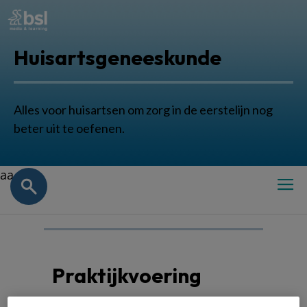
Huisartsgeneeskunde
Alles voor huisartsen om zorg in de eerstelijn nog
beter uit te oefenen.
aa
Praktijkvoering