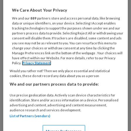
We Care About Your Privacy
Over praktijkvoering
We and our
889
partners store and access personal data, like browsing
data or unique identifiers, on your device. Selecting I Accept enables
huisarts
tracking technologies to support the purposes shown under we and our
partners process data to provide. Selecting Reject All or withdrawing your
consent will disable them. If trackers are disabled, some content and ads
you see may not be as relevant to you. You can resurface this menu to
Praktijkvoering en
change your choices or withdraw consent at any time by clicking the
Manage Preferences link on the bottom of the webpage . Your choices will
kwaliteitsbeleid
have effect within our Website. For more details, refer to our Privacy
Policy.
Privacy Statement
Een huisarts wil vooral kwalitatief
Would you rather not? Then we only place essential and statistical
goede zorg leveren aan
cookies, these do not record any data about you as a person
We and our partners process data to provide:
patiënten. Maar die rol verandert
voortdurend en er wordt steeds
Use precise geolocation data. Actively scan device characteristics for
identification. Store and/or access information on a device. Personalised
meer van de huisarts gevraagd.
advertising and content, advertising and content measurement,
Huisartsen richten nieuwe
audience research and services development.
List of Partners (vendors)
samenwerkingsverbanden op,
zowel met elkaar als met andere
Manage Preferences