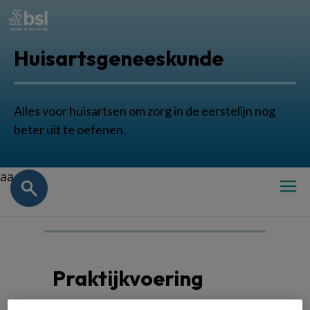
Huisartsgeneeskunde
Alles voor huisartsen om zorg in de eerstelijn nog
beter uit te oefenen.
aa
Praktijkvoering