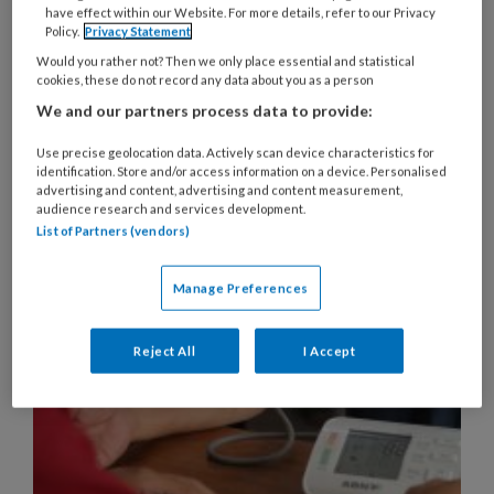
have effect within our Website. For more details, refer to our Privacy
huisartsen gebruiken om hypertensie vast te
Policy.
Privacy Statement
stellen, laten ruimte voor verbetering. Dit artikel
Would you rather not? Then we only place essential and statistical
cookies, these do not record any data about you as a person
bespreekt de huidige praktijk van
We and our partners process data to provide:
bloeddrukmetingen bij de diagnose van
hypertensie en belicht enkele tekortkomingen.
Use precise geolocation data. Actively scan device characteristics for
identification. Store and/or access information on a device. Personalised
advertising and content, advertising and content measurement,
audience research and services development.
List of Partners (vendors)
8 OKTOBER 2024
ACHTERGROND
KLEINE KWALEN
Manage Preferences
Reject All
I Accept