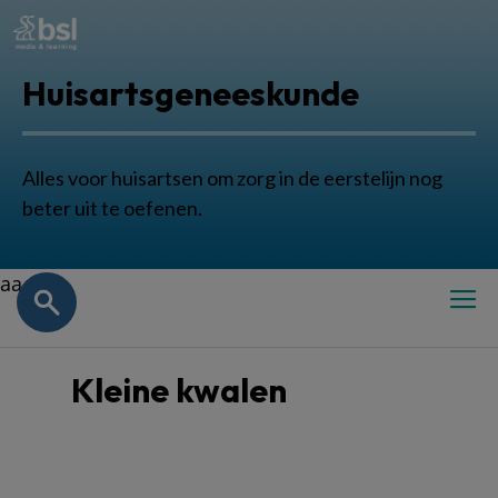
Huisartsgeneeskunde
Alles voor huisartsen om zorg in de eerstelijn nog
beter uit te oefenen.
aa
Kleine kwalen