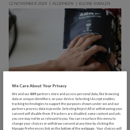
12 NOVEMBER 2024
ALGEMEEN
KLEINE KWALEN
We Care About Your Privacy
Onvoldoende bloeddrukmetingen
We and our
889
partners store and access personal data, like browsing
data or unique identifiers, on your device. Selecting I Accept enables
leiden tot misdiagnose van
tracking technologies to support the purposes shown under we and our
hypertensie
partners process data to provide. Selecting Reject All or withdrawing your
consent will disable them. If trackers are disabled, some content and ads
you see may not be as relevant to you. You can resurface this menu to
Hypertensie is een belangrijke risicofactor voor
change your choices or withdraw consent at any time by clicking the
hart- en vaatziekten, maar de methoden die
Manage Preferences link on the bottom of the webpage . Your choices will