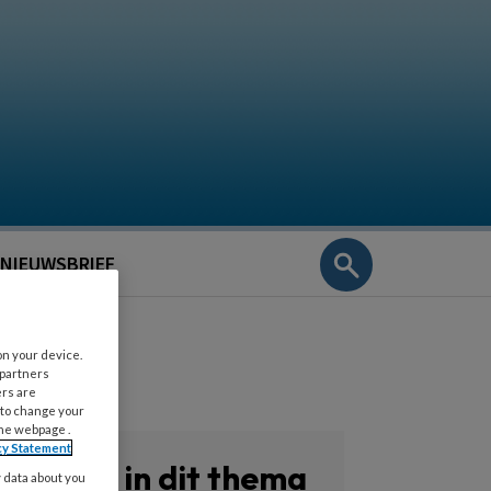
NIEUWSBRIEF
on your device.
 partners
ers are
 to change your
the webpage .
cy Statement
Zoeken in dit thema
y data about you