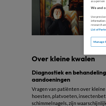
as a person
16 OKTOB
We and ou
Migra
en be
Use precise 
information
research an
Ontdek h
List of Par
behandel
diagnost
Manage 
veelvoo
Over kleine kwalen
Diagnostiek en behandelin
aandoeningen
Vragen van patiënten over kleine
hoesten, platvoeten, insectenbe
schimmelnagels, zijn waarschijnlij