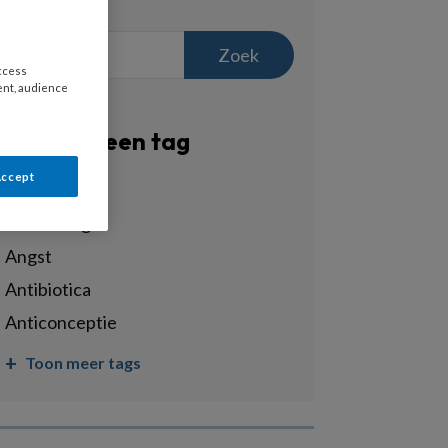
Zoek
access
ent, audience
Filter op een tag
Accept
Alle tags
acute zorg
angst
antibiotica
anticonceptie
Toon meer tags