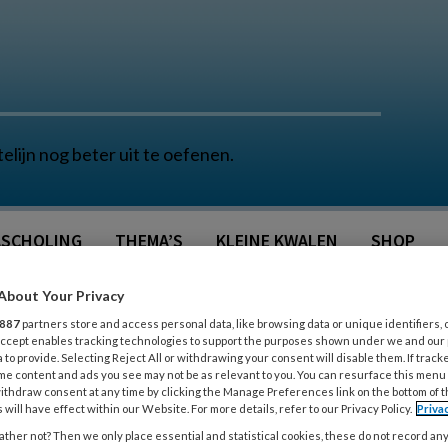
telijn nog beter uit te oefenen.
SCHOLING
THEMA’S
KLEINE KWALEN
SHOP
About Your Privacy
887
partners store and access personal data, like browsing data or unique identifiers, 
 Accept enables tracking technologies to support the purposes shown under we and our
 to provide. Selecting Reject All or withdrawing your consent will disable them. If track
me content and ads you see may not be as relevant to you. You can resurface this menu
ithdraw consent at any time by clicking the Manage Preferences link on the bottom of 
 will have effect within our Website. For more details, refer to our Privacy Policy.
Priva
ther not? Then we only place essential and statistical cookies, these do not record an