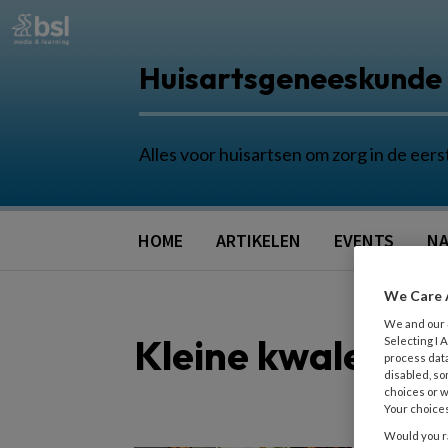
Huisartsgeneeskunde
Alles voor huisartsen om zorg in de eers
HOME
ARTIKELEN
EVENTS
NA
We Care 
We and our
Kleine kwalen
Selecting I
process data
disabled, so
choices or w
Your choices
Would you ra