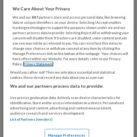
de huisarts terecht voor
We Care About Your Privacy
gynaecologische klachten zoals
We and our
887
partners store and access personal data, like browsing
data or unique identifiers, on your device. Selecting I Accept enables
anticonceptie, de overgang,
tracking technologies to support the purposes shown under we and our
afscheiding (fluor vaginalis),
partners process data to provide. Selecting Reject All or withdrawing your
consent will disable them. If trackers are disabled, some content and ads
vaginaal bloedverlies, verzakking
you see may not be as relevant to you. You can resurface this menu to
change your choices or withdraw consent at any time by clicking the
van baarmoeder (prolaps),
Manage Preferences link on the bottom of the webpage . Your choices will
have effect within our Website. For more details, refer to our Privacy
vulvaire klachten en pijn bij vrijen
Policy.
Privacy Statement
(dyspareunie).
Would you rather not? Then we only place essential and statistical
cookies, these do not record any data about you as a person
Lees meer
We and our partners process data to provide:
Use precise geolocation data. Actively scan device characteristics for
identification. Store and/or access information on a device. Personalised
advertising and content, advertising and content measurement,
audience research and services development.
27 MAART 2025
ACHTERGROND
ONCOLOGIE
List of Partners (vendors)
Manage Preferences