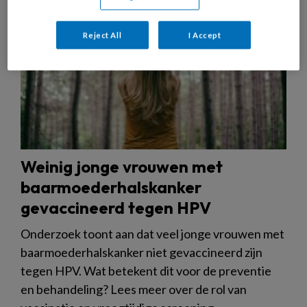
Reject All
I Accept
Weinig jonge vrouwen met
baarmoederhalskanker
gevaccineerd tegen HPV
Onderzoek toont aan dat veel jonge vrouwen met
baarmoederhalskanker niet gevaccineerd zijn
tegen HPV. Wat betekent dit voor de preventie
en behandeling? Lees meer over de rol van