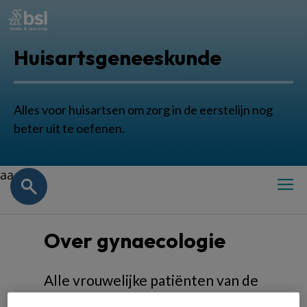
Huisartsgeneeskunde
Alles voor huisartsen om zorg in de eerstelijn nog
beter uit te oefenen.
aa
Over gynaecologie
Alle vrouwelijke patiënten van de
huisartsenpraktijken kunnen bij