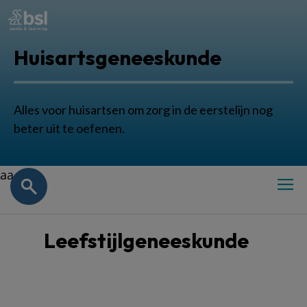
Huisartsgeneeskunde
Alles voor huisartsen om zorg in de eerstelijn nog
beter uit te oefenen.
aa
Leefstijlgeneeskunde