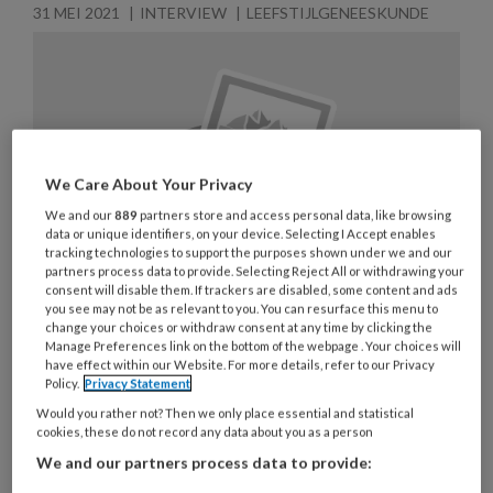
31 MEI 2021
INTERVIEW
LEEFSTIJLGENEESKUNDE
We Care About Your Privacy
We and our
889
partners store and access personal data, like browsing
data or unique identifiers, on your device. Selecting I Accept enables
tracking technologies to support the purposes shown under we and our
partners process data to provide. Selecting Reject All or withdrawing your
consent will disable them. If trackers are disabled, some content and ads
you see may not be as relevant to you. You can resurface this menu to
change your choices or withdraw consent at any time by clicking the
Manage Preferences link on the bottom of the webpage . Your choices will
have effect within our Website. For more details, refer to our Privacy
Huisarts en auteur Hans Peter
Policy.
Privacy Statement
Jung over Handboek Positieve
Would you rather not? Then we only place essential and statistical
cookies, these do not record any data about you as a person
Gezondheid in de
We and our partners process data to provide:
huisartsenpraktijk: ‘Vraag je als