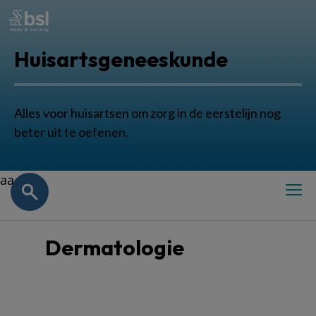
Huisartsgeneeskunde
Alles voor huisartsen om zorg in de eerstelijn nog
beter uit te oefenen.
aa
Dermatologie