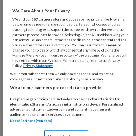
scholing en integratie om innovaties duurzaam in
We Care About Your Privacy
de praktijk te laten werken.
We and our
887
partners store and access personal data, like browsing
data or unique identifiers, on your device. Selecting I Accept enables
tracking technologies to support the purposes shown under we and our
partners process data to provide. Selecting Reject All or withdrawing your
consent will disable them. If trackers are disabled, some content and ads
you see may not be as relevant to you. You can resurface this menu to
5 AUGUSTUS 2026
ACHTERGROND
change your choices or withdraw consent at any time by clicking the
Manage Preferences link on the bottom of the webpage . Your choices will
PRAKTIJKVOERING HUISARTS
have effect within our Website. For more details, refer to our Privacy
Policy.
Privacy Statement
Would you rather not? Then we only place essential and statistical
cookies, these do not record any data about you as a person
We and our partners process data to provide:
Use precise geolocation data. Actively scan device characteristics for
identification. Store and/or access information on a device. Personalised
advertising and content, advertising and content measurement,
audience research and services development.
List of Partners (vendors)