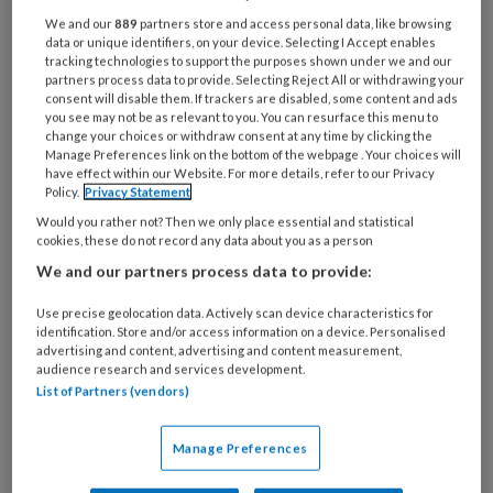
We and our
889
partners store and access personal data, like browsing
data or unique identifiers, on your device. Selecting I Accept enables
tracking technologies to support the purposes shown under we and our
partners process data to provide. Selecting Reject All or withdrawing your
consent will disable them. If trackers are disabled, some content and ads
you see may not be as relevant to you. You can resurface this menu to
31 JULI 2026
ACHTERGROND
DERMATOLOGIE
change your choices or withdraw consent at any time by clicking the
Manage Preferences link on the bottom of the webpage . Your choices will
have effect within our Website. For more details, refer to our Privacy
Policy.
Privacy Statement
Would you rather not? Then we only place essential and statistical
cookies, these do not record any data about you as a person
We and our partners process data to provide:
Use precise geolocation data. Actively scan device characteristics for
identification. Store and/or access information on a device. Personalised
advertising and content, advertising and content measurement,
audience research and services development.
List of Partners (vendors)
Manage Preferences
Atheroomcyste