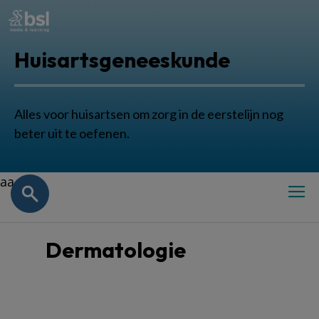
Huisartsgeneeskunde
Alles voor huisartsen om zorg in de eerstelijn nog
beter uit te oefenen.
aa
Dermatologie