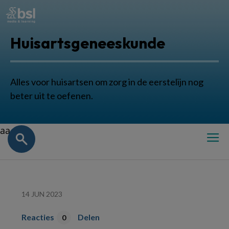
Huisartsgeneeskunde
Alles voor huisartsen om zorg in de eerstelijn nog
beter uit te oefenen.
aa
14 JUN 2023
Reacties
Delen
0