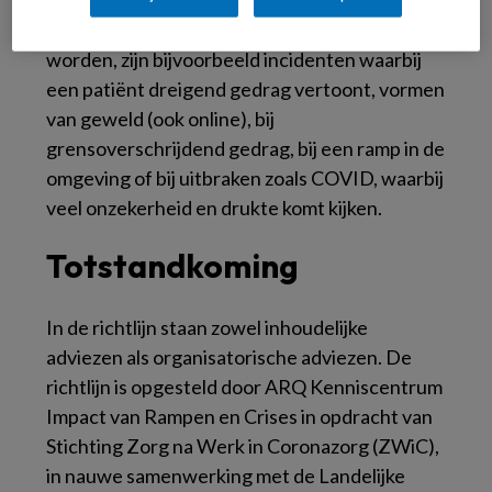
Voorbeelden wanneer de richtlijn gevolgd kan
worden, zijn bijvoorbeeld incidenten waarbij
een patiënt dreigend gedrag vertoont, vormen
van geweld (ook online), bij
grensoverschrijdend gedrag, bij een ramp in de
omgeving of bij uitbraken zoals COVID, waarbij
veel onzekerheid en drukte komt kijken.
Totstandkoming
In de richtlijn staan zowel inhoudelijke
adviezen als organisatorische adviezen. De
richtlijn is opgesteld door ARQ Kenniscentrum
Impact van Rampen en Crises in opdracht van
Stichting Zorg na Werk in Coronazorg (ZWiC),
in nauwe samenwerking met de Landelijke