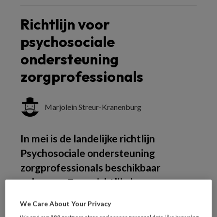
Richtlijn voor
psychosociale
ondersteuning
zorgprofessionals
Marjolein Streur-Kranenburg
In mei is de landelijke richtlijn
Psychosociale ondersteuning
zorgprofessionals beschikbaar
gekomen. Deze richtlijn kan
huisartsen en andere
We Care About Your Privacy
zorgprofessionals helpen wanneer zij
We and our
889
partners store and access personal data, like browsing