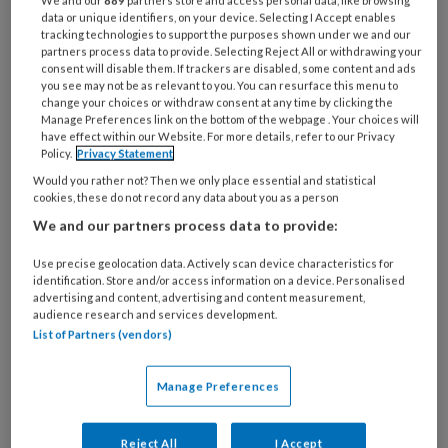
zelf of hun personeel psychische
data or unique identifiers, on your device. Selecting I Accept enables
tracking technologies to support the purposes shown under we and our
ondersteuning nodig hebben in tijden
partners process data to provide. Selecting Reject All or withdrawing your
consent will disable them. If trackers are disabled, some content and ads
van crisis of na ingrijpende
you see may not be as relevant to you. You can resurface this menu to
gebeurtenissen.
change your choices or withdraw consent at any time by clicking the
Manage Preferences link on the bottom of the webpage . Your choices will
have effect within our Website. For more details, refer to our Privacy
Policy.
Privacy Statement
Would you rather not? Then we only place essential and statistical
cookies, these do not record any data about you as a person
We and our partners process data to provide:
Use precise geolocation data. Actively scan device characteristics for
identification. Store and/or access information on a device. Personalised
advertising and content, advertising and content measurement,
audience research and services development.
List of Partners (vendors)
Manage Preferences
Wanneer gebruiken?
Reject All
I Accept