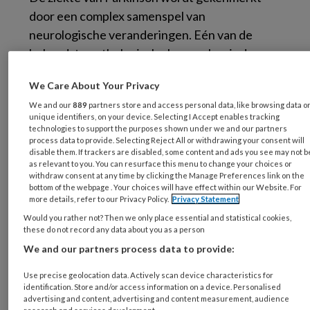
door een complex samenspel van
neurologische veranderingen. Eén van de
bekendste pathologische kenmerken is de
aanwezigheid van Lewy bodies: intracellulaire
We Care About Your Privacy
eiwitophopingen die samenhangen met
We and our
889
partners store and access personal data, like browsing data o
neurodegeneratie. Nieuw onderzoek werpt
unique identifiers, on your device. Selecting I Accept enables tracking
licht op de manier waarop specifieke varianten
technologies to support the purposes shown under we and our partners
process data to provide. Selecting Reject All or withdrawing your consent will
van het eiwit alfa-synucleïne deze structuren
disable them. If trackers are disabled, some content and ads you see may not b
helpen ontstaan.
as relevant to you. You can resurface this menu to change your choices or
withdraw consent at any time by clicking the Manage Preferences link on the
bottom of the webpage . Your choices will have effect within our Website. For
more details, refer to our Privacy Policy.
Privacy Statement
Would you rather not? Then we only place essential and statistical cookies,
Wat zijn Lewy bodies?
these do not record any data about you as a person
We and our partners process data to provide:
Lewy bodies zijn abnormale eiwitaggregaten
Use precise geolocation data. Actively scan device characteristics for
identification. Store and/or access information on a device. Personalised
die vooral bestaan uit alfa-synucleïne. Ze
advertising and content, advertising and content measurement, audience