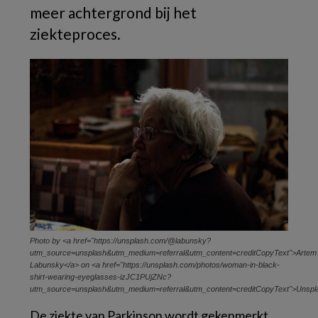
meer achtergrond bij het
ziekteproces.
Photo by <a href="https://unsplash.com/@labunsky?
utm_source=unsplash&utm_medium=referral&utm_content=creditCopyText">Artem
Labunsky</a> on <a href="https://unsplash.com/photos/woman-in-black-
shirt-wearing-eyeglasses-izJC1PUjZNc?
utm_source=unsplash&utm_medium=referral&utm_content=creditCopyText">Unspl
De ziekte van Parkinson wordt gekenmerkt