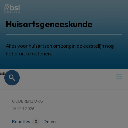
Huisartsgeneeskunde
Alles voor huisartsen om zorg in de eerstelijn nog
beter uit te oefenen.
aa
OUDERENZORG
13 FEB 2026
Reacties
Delen
0