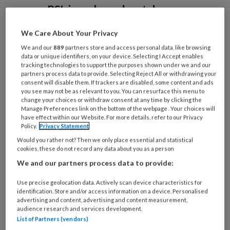
over. BSL is verheugd met deze
aanwinst en ziet Artsportaal als een
We Care About Your Privacy
goede aanvulling op haar bestaande
We and our
889
partners store and access personal data, like browsing
aanbod van digitale (leer)oplossingen,
data or unique identifiers, on your device. Selecting I Accept enables
tracking technologies to support the purposes shown under we and our
platformen, tools, boeken,
partners process data to provide. Selecting Reject All or withdrawing your
consent will disable them. If trackers are disabled, some content and ads
tijdschriften en congressen voor
you see may not be as relevant to you. You can resurface this menu to
professionals in de gezondheidszorg.
change your choices or withdraw consent at any time by clicking the
Manage Preferences link on the bottom of the webpage . Your choices will
have effect within our Website. For more details, refer to our Privacy
Policy.
Privacy Statement
Would you rather not? Then we only place essential and statistical
cookies, these do not record any data about you as a person
We and our partners process data to provide:
Use precise geolocation data. Actively scan device characteristics for
identification. Store and/or access information on a device. Personalised
advertising and content, advertising and content measurement,
audience research and services development.
List of Partners (vendors)