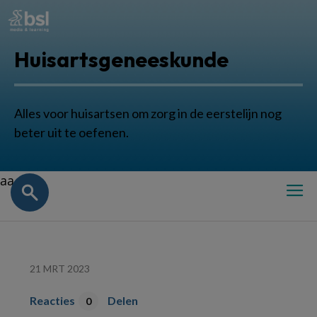
Huisartsgeneeskunde
Alles voor huisartsen om zorg in de eerstelijn nog
beter uit te oefenen.
aa
21 MRT 2023
Reacties
Delen
0