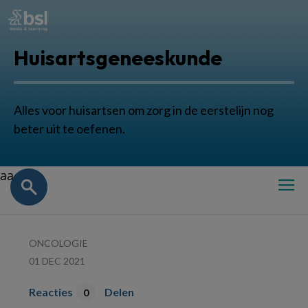
Huisartsgeneeskunde
Alles voor huisartsen om zorg in de eerstelijn nog
beter uit te oefenen.
aa
ONCOLOGIE
01 DEC 2021
Reacties
Delen
0