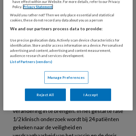
have effect within our Website. For more details, refer to our Privacy
Policy.
Privacy Statement
Would you rather not? Then we only place essential and statistical
Niet-kleincellige longkanker is de meest
cookies, these do not record any data about you as a person
voorkomende vorm van longkanker. In 80% van
We and our partners process data to provide:
de gevallen is de tumor op het moment van
Use precise geolocation data. Actively scan device characteristics for
diagnose al ongevoelig voor bestaande
identification. Store and/or access information on a device. Personalised
advertising and content, advertising and content measurement,
behandelingen, waaronder vormen van
audience research and services development.
immuuntherapie. De behandelopties voor
List of Partners (vendors)
deze mensen zijn dus zeer beperkt. Het
onderzoeksteam onder leiding van Sjoerd van
Manage Preferences
der Burg en Joachim Aerts, longarts in het
Erasmus MC, hoopt daar met een innovatieve
Reject All
I Accept
aanpak op basis van een therapeutisch vaccin
verandering in te brengen. In het gestarte fase
1/2 klinisch onderzoek wordt bij 24 patiënten
gekeken naar de veiligheid en
verdraagbaarheid van het vaccin en de dosis