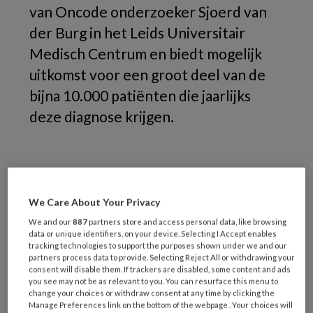
van Oncode onderzoeker Sjoerd van
der Burg in het Leids Universitair
Medisch Centrum en biedt mogelijk
uitkomst voor een groot deel van de
bijna 10.000 patiënten die jaarlijks
deze diagnose krijgen.
We Care About Your Privacy
We and our
887
partners store and access personal data, like browsing
data or unique identifiers, on your device. Selecting I Accept enables
tracking technologies to support the purposes shown under we and our
partners process data to provide. Selecting Reject All or withdrawing your
consent will disable them. If trackers are disabled, some content and ads
you see may not be as relevant to you. You can resurface this menu to
change your choices or withdraw consent at any time by clicking the
Manage Preferences link on the bottom of the webpage . Your choices will