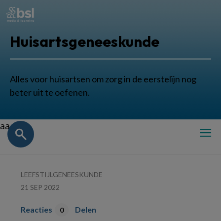
Huisartsgeneeskunde
Alles voor huisartsen om zorg in de eerstelijn nog
beter uit te oefenen.
aa
LEEFSTIJLGENEESKUNDE
21 SEP 2022
Reacties
Delen
0