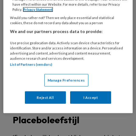
Wetenschap
komen artsen Nynke van der Zijl,
have effect within our Website. For more details, refer to our Privacy
Policy.
Privacy Statement
Nathalie Wilmsen, Hanno Pijl hierop terug. ‘Bij
Would you rather not? Then we only place essential and statistical
deze aanbeveling namen de samenstellers
cookies, these do not record any data about you as a person
echter alleen bewijs uit RCT’s in beschouwing.
We and our partners process data to provide:
Als al het beschikbare bewijs was
Use precise geolocation data. Actively scan device characteristics for
meegewogen, had de conclusie kunnen luiden
identification. Store and/or access information on a device. Personalised
advertising and content, advertising and content measurement,
dat er aanwijzingen zijn dat
audience research and services development.
leefstijlinterventies effectief kunnen zijn bij
List of Partners (vendors)
DM2’, schrijven zij. Volgens de makers van de
standaard kunnen andere onderzoeken wel
Manage Preferences
relevant zijn, maar moeten die verder
uitgezocht worden bij een volgende
Reject All
I Accept
herziening.
Placeboleefstijl