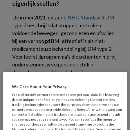
eigenlijk stellen?
De in mei 2021 herziene
NHG-Standaard DM
type 2
beschrijft dat stoppen met roken,
voldoende bewegen, gezond eten en afvallen
bij een verhoogd BMI effectief is als niet-
medicamenteuze behandeling bij DM type 2.
Voor leefstijlprogramma’s die patiënten hierbij
ondersteunen, is volgens de richtlijn
desondanks onvoldoende bewijs om ze op
grote schaal te kunnen aanbevelen. ‘ Wel zijn
We Care About Your Privacy
er aanwijzingen voor gunstige effecten op de
glykemische regulering’, stelt de standaard.
We and our
889
partners store and access personal data, like browsing
data or unique identifiers, on your device. Selecting I Accept enables
tracking technologies to support the purposes shown under we and our
Alleen RCT’s
partners process data to provide. Selecting Reject All or withdrawing your
consent will disable them. If trackers are disabled, some content and ads
you see may not be as relevant to you. You can resurface this menu to
change your choices or withdraw consent at any time by clicking the
In
een ingezonden stuk in Huisarts &
Manage Preferences link on the bottom of the webpage . Your choices will