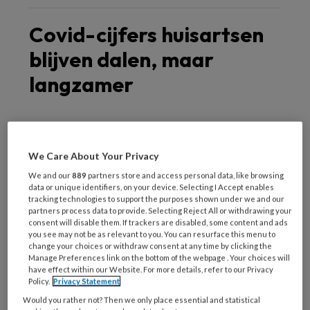
Covid-cijfers huisartsen
blijven dalen, maar
langzamer
Het aantal mensen met door de
huisarts klinisch bevestigde covid-19
We Care About Your Privacy
daalt nog steeds. Maar het aantal
We and our
889
partners store and access personal data, like browsing
data or unique identifiers, on your device. Selecting I Accept enables
patiënten met een verdenking can
tracking technologies to support the purposes shown under we and our
partners process data to provide. Selecting Reject All or withdrawing your
covid-19 stagneert. Dat blijkt uit een
consent will disable them. If trackers are disabled, some content and ads
wekelijkse rapportage van het Nivel.
you see may not be as relevant to you. You can resurface this menu to
change your choices or withdraw consent at any time by clicking the
Manage Preferences link on the bottom of the webpage . Your choices will
have effect within our Website. For more details, refer to our Privacy
Policy.
Privacy Statement
Would you rather not? Then we only place essential and statistical
De huisartsen registreren klinisch bevestigde