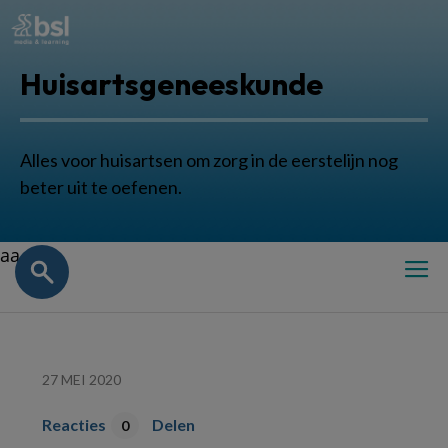
Huisartsgeneeskunde
Alles voor huisartsen om zorg in de eerstelijn nog
beter uit te oefenen.
aa
27 MEI 2020
Reacties
Delen
0