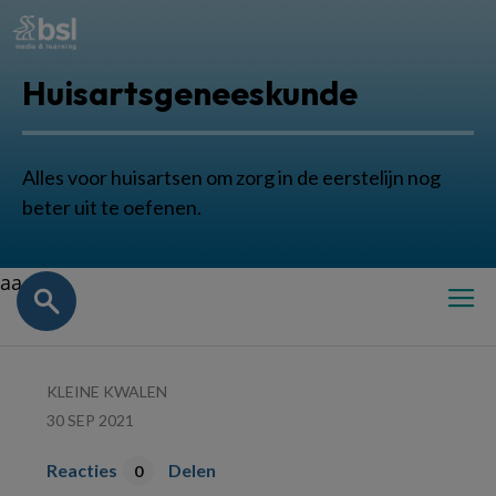
Huisartsgeneeskunde
Alles voor huisartsen om zorg in de eerstelijn nog
beter uit te oefenen.
aa
KLEINE KWALEN
30 SEP 2021
Reacties
Delen
0