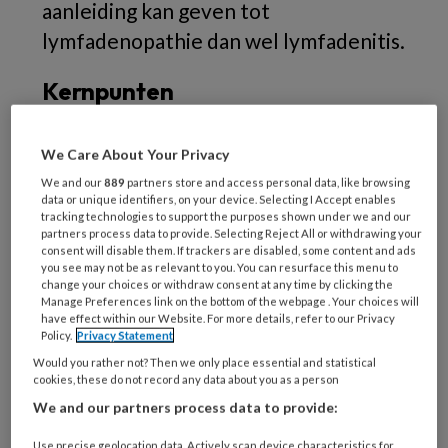
aanleiding kan geven tot
lymfadenopathie dan wel lymfadenitis.
Kernpunten
Kenmerkend voor lymfangitis is een rode
We Care About Your Privacy
streeptekening in de huid.
We and our
889
partners store and access personal data, like browsing
Lymfangitis wordt meestal veroorzaakt
data or unique identifiers, on your device. Selecting I Accept enables
tracking technologies to support the purposes shown under we and our
door een met een bètahemolytische
partners process data to provide. Selecting Reject All or withdrawing your
streptokok geïnfecteerde huidverwonding.
consent will disable them. If trackers are disabled, some content and ads
you see may not be as relevant to you. You can resurface this menu to
Lymfangitis is op zichzelf geen indicatie om
change your choices or withdraw consent at any time by clicking the
Manage Preferences link on the bottom of the webpage . Your choices will
een bacteriële huidinfectie te
have effect within our Website. For more details, refer to our Privacy
behandelen met orale antibiotica.
Policy.
Privacy Statement
Overweeg orale smalspectrumantiobiotica
Would you rather not? Then we only place essential and statistical
cookies, these do not record any data about you as a person
bij ernstige symptomen, koorts
We and our partners process data to provide:
en onderliggende condities zoals diabetes
mellitus, chronische veneuze insuciëntie
Use precise geolocation data. Actively scan device characteristics for