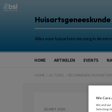
Huisartsgeneeskunde
Alles voor huisartsen om zorg in de eers
HOME
ARTIKELEN
EVENTS
NA
HOME
ACTUEEL
BEGINNENDE HUISARTSEN
We Care 
We and our
05 MRT 2020
Selecting I