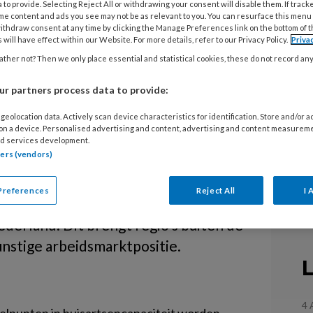
 to provide. Selecting Reject All or withdrawing your consent will disable them. If track
me content and ads you see may not be as relevant to you. You can resurface this menu
ithdraw consent at any time by clicking the Manage Preferences link on the bottom of 
isartsen werken
 will have effect within our Website. For more details, refer to our Privacy Policy.
Priva
gio van hun
ther not? Then we only place essential and statistical cookies, these do not record an
tuut
r partners process data to provide:
geolocation data. Actively scan device characteristics for identification. Store and/or 
 on a device. Personalised advertising and content, advertising and content measurem
rtsen is belangrijk om regionale
d services development.
tners (vendors)
 voorkomen en daarmee een tekort aan
. Uit onderzoek van Nivel blijkt dat
Preferences
Reject All
I 
artsen en hun vestigingsvoorkeuren
ederland. Dit brengt regio’s buiten de
unstige arbeidsmarktpositie.
L
4