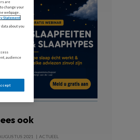
ers are
 to change your
the webpage .
cy Statement
y data about you
access
ent, audience
Accept
ees ook
 AUGUSTUS 2021
ACTUEEL