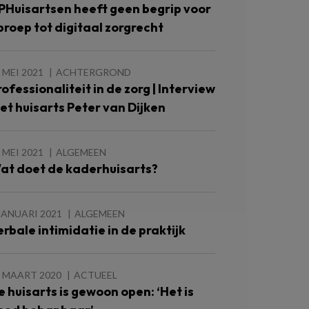
PHuisartsen heeft geen begrip voor
proep tot digitaal zorgrecht
 MEI 2021
ACHTERGROND
rofessionaliteit in de zorg | Interview
et huisarts Peter van Dijken
 MEI 2021
ALGEMEEN
at doet de kaderhuisarts?
JANUARI 2021
ALGEMEEN
erbale intimidatie in de praktijk
1 MAART 2020
ACTUEEL
e huisarts is gewoon open: ‘Het is