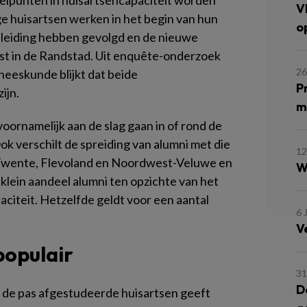
nelpunten in huisartsencapaciteit worden
V
 huisartsen werken in het begin van hun
o
opleiding hebben gevolgd en de nieuwe
fst in de Randstad. Uit enquête-onderzoek
26
neeskunde blijkt dat beide
P
ijn.
m
voornamelijk aan de slag gaan in of rond de
Ook verschilt de spreiding van alumni met die
12
n Twente, Flevoland en Noordwest-Veluwe en
W
klein aandeel alumni ten opzichte van het
aciteit. Hetzelfde geldt voor een aantal
6 
V
populair
3
D
an de pas afgestudeerde huisartsen geeft