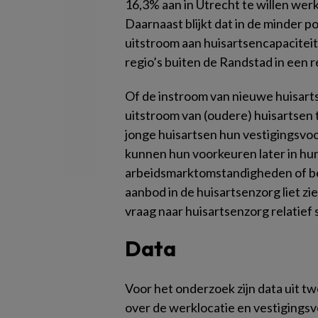
16,3% aan in Utrecht te willen werk
Daarnaast blijkt dat in de minder p
uitstroom aan huisartsencapaciteit
regio’s buiten de Randstad in een r
Of de instroom van nieuwe huisartse
uitstroom van (oudere) huisartsen
jonge huisartsen hun vestigingsvo
kunnen hun voorkeuren later in hun
arbeidsmarktomstandigheden of be
aanbod in de huisartsenzorg liet z
vraag naar huisartsenzorg relatief
Data
Voor het onderzoek zijn data uit 
over de werklocatie en vestigings