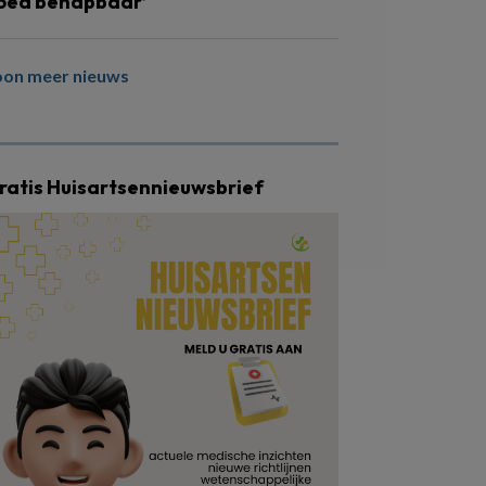
oed behapbaar’
oon meer nieuws
ratis Huisartsennieuwsbrief