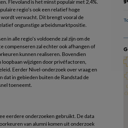
g
en. Flevoland is het minst populair met 2,4%.
opulaire regio’s ook een relatief hoge
 wordt verwacht. Dit brengt vooral de
T
elatief ongunstige arbeidsmarktpositie.
n in alle regio’s voldoende zal zijn om de
 te compenseren zal echter ook afhangen of
G
orkeuren kunnen realiseren. Bovendien
 loopbaan wijzigen door privéfactoren,
leid. Eerder Nivel-onderzoek over vraag en
ien dat in gebieden buiten de Randstad de
 snel toeneemt.
twee eerdere onderzoeken gebruikt. De data
voorkeuren van alumni komen uit onderzoek