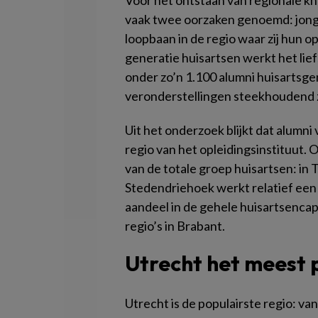
Voor het ontstaan van regionale k
vaak twee oorzaken genoemd: jonge
loopbaan in de regio waar zij hun 
generatie huisartsen werkt het lie
onder zo’n 1.100 alumni huisartsge
veronderstellingen steekhoudend z
Uit het onderzoek blijkt dat alumni 
regio van het opleidingsinstituut. 
van de totale groep huisartsen: i
Stedendriehoek werkt relatief een 
aandeel in de gehele huisartsencap
regio’s in Brabant.
Utrecht het meest 
Utrecht is de populairste regio: v