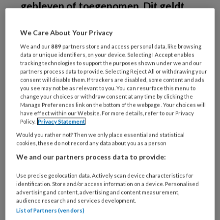
gebleven of toegenomen. Dit geldt
met name voor het aantal e-
We Care About Your Privacy
consulten. De extra tijdsinvestering
We and our
889
partners store and access personal data, like browsing
voor inzage blijft een aandachtspunt,
data or unique identifiers, on your device. Selecting I Accept enables
dit is in de afgelopen jaren niet
tracking technologies to support the purposes shown under we and our
partners process data to provide. Selecting Reject All or withdrawing your
veranderd. Dat blijkt uit onderzoek
consent will disable them. If trackers are disabled, some content and ads
you see may not be as relevant to you. You can resurface this menu to
van het Nivel.
change your choices or withdraw consent at any time by clicking the
Manage Preferences link on the bottom of the webpage . Your choices will
have effect within our Website. For more details, refer to our Privacy
Sinds 2020 zijn huisartsenpraktijken verplicht
Policy.
Privacy Statement
om de patiënten online inzage te geven in hun
Would you rather not? Then we only place essential and statistical
dossier. In 2020 voldeed 90 procent van de
cookies, these do not record any data about you as a person
praktijken aan deze eis. In 2022 is dat gestegen
We and our partners process data to provide:
naar 98 procent. Praktijken lijken er
Use precise geolocation data. Actively scan device characteristics for
langzaamaan iets positiever tegenover te
identification. Store and/or access information on a device. Personalised
advertising and content, advertising and content measurement,
staan. Het percentage praktijken dat
audience research and services development.
overwegend negatief was, is gedaald van 11
List of Partners (vendors)