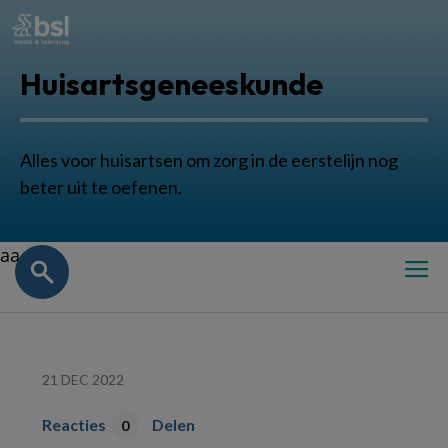
Huisartsgeneeskunde
Alles voor huisartsen om zorg in de eerstelijn nog
beter uit te oefenen.
aa
21 DEC 2022
Reacties
Delen
0