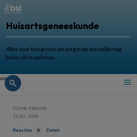
Huisartsgeneeskunde
Alles voor huisartsen om zorg in de eerstelijn nog
beter uit te oefenen.
aa
KLEINE KWALEN
12 DEC 2018
Reacties
Delen
0