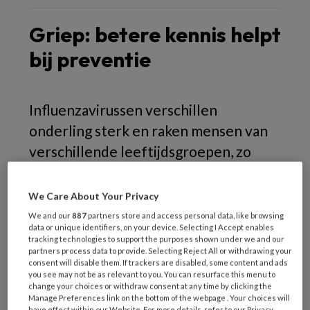
Griep: betere kennis helpt
bij preventie
Influenzavirussen verschillen
onderling sterk en raken mensen van
verschillende leeftijdsgroepen, zo
blijkt uit promotieonderzoek van
NIVEL-onderzoeker Saverio Caini.
We Care About Your Privacy
Deze kennis kan helpen om de
We and our
887
partners store and access personal data, like browsing
data or unique identifiers, on your device. Selecting I Accept enables
preventie en bestrijding van griep te
tracking technologies to support the purposes shown under we and our
partners process data to provide. Selecting Reject All or withdrawing your
verbeteren.
consent will disable them. If trackers are disabled, some content and ads
you see may not be as relevant to you. You can resurface this menu to
change your choices or withdraw consent at any time by clicking the
Manage Preferences link on the bottom of the webpage . Your choices will
Uit Caini’s onderzoek ‘Global epidemiology of
have effect within our Website. For more details, refer to our Privacy