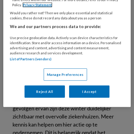
influenza A and B: implications for prevention
Policy.
Privacy Statement
and control measures’ bleek dat
Would you rather not? Then we only place essential and statistical
cookies, these do not record any data about you as a person
influenzavirussen onderling sterk verschillen
We and our partners process data to provide:
(bijvoorbeeld influenza A (H3N2) en B) en de
neiging hebben om verschillende mensen van
Use precise geolocation data. Actively scan device characteristics for
identification. Store and/or access information on a device. Personalised
verschillende leeftijdsgroepen te beïnvloeden.
advertising and content, advertising and content measurement,
In een
eerdere paper
, bleek dat de timing van
audience research and services development.
List of Partners (vendors)
influenza-epidemieën in Europa de afgelopen
twintig jaar is veranderd.
Manage Preferences
Omdat we niet weten wanneer griep komt,
hoe lang het duurt en wie er geraakt worden,
Reject All
I Accept
kunnen we ons er slecht op voorbereiden. De
gevolgen ervan zijn deze winter duidelijker
zichtbaar met overvolle ziekenhuizen. Meer
kennis kan helpen om hier actie op te
ondernemen. Dit is belangrijk omdat het