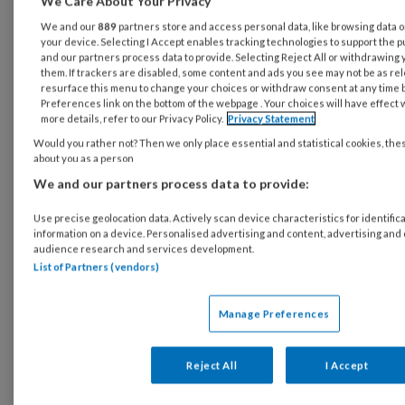
We Care About Your Privacy
We and our
889
partners store and access personal data, like browsing data o
your device. Selecting I Accept enables tracking technologies to support th
and our partners process data to provide. Selecting Reject All or withdrawing 
them. If trackers are disabled, some content and ads you see may not be as rel
resurface this menu to change your choices or withdraw consent at any time 
Preferences link on the bottom of the webpage . Your choices will have effect 
more details, refer to our Privacy Policy.
Privacy Statement
Would you rather not? Then we only place essential and statistical cookies, the
about you as a person
We and our partners process data to provide:
Reageer op dit artikel
Use precise geolocation data. Actively scan device characteristics for identific
Deel dit artikel
information on a device. Personalised advertising and content, advertising a
audience research and services development.
List of Partners (vendors)
bekken
bewegingsapparaat
Manage Preferences
Recente video's
Reject All
I Accept