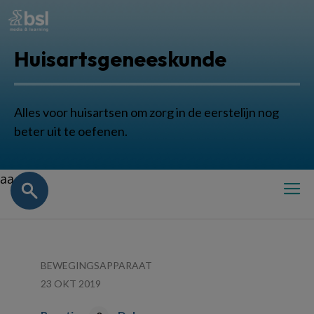
Huisartsgeneeskunde
Alles voor huisartsen om zorg in de eerstelijn nog
beter uit te oefenen.
aa
BEWEGINGSAPPARAAT
23 OKT 2019