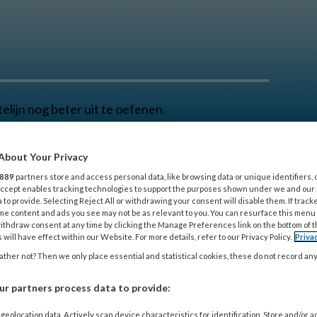
telijn nog beter uit te oefenen.
About Your Privacy
SCHOLING
THEMA’S
KLEINE KWALEN
SHOP
889
partners store and access personal data, like browsing data or unique identifiers, 
 Accept enables tracking technologies to support the purposes shown under we and our
 to provide. Selecting Reject All or withdrawing your consent will disable them. If track
me content and ads you see may not be as relevant to you. You can resurface this menu
ithdraw consent at any time by clicking the Manage Preferences link on the bottom of 
 will have effect within our Website. For more details, refer to our Privacy Policy.
Priva
rtsenzorg
ther not? Then we only place essential and statistical cookies, these do not record an
 samen de zorg aan de patiënt met
r partners process data to provide:
geolocation data. Actively scan device characteristics for identification. Store and/or 