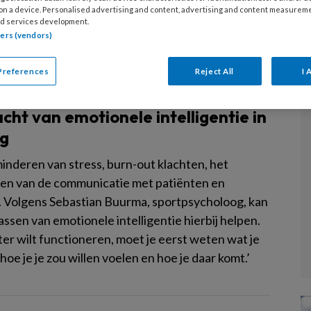
 on a device. Personalised advertising and content, advertising and content measurem
d services development.
tners (vendors)
Preferences
Reject All
I 
5
ALGEMEEN
PSYCHISCHE HUISARTSENZORG
cht van emotionele intelligentie in
rg
inderen van stress, burn-out klachten, het
en van de communicatie met patiënten en
s. Volgens Sebastian Buurma, sportpsycholoog, kan
ssen van emotionele intelligentie hierbij helpen.
eter wilt functioneren, moet je eerst weten wat je
 hoe je je zou willen voelen en hoe je daar komt.’