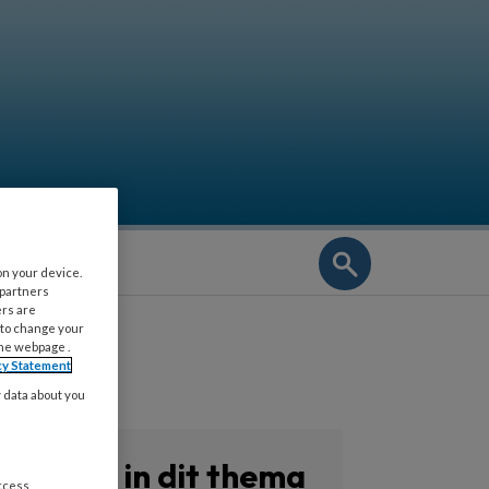
NIEUWSBRIEF
on your device.
 partners
ers are
 to change your
the webpage .
cy Statement
y data about you
Zoeken in dit thema
access