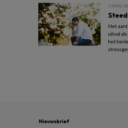
7 APRIL 2
Steed
Het aant
uitval al
het herk
stressge
Nieuwsbrief