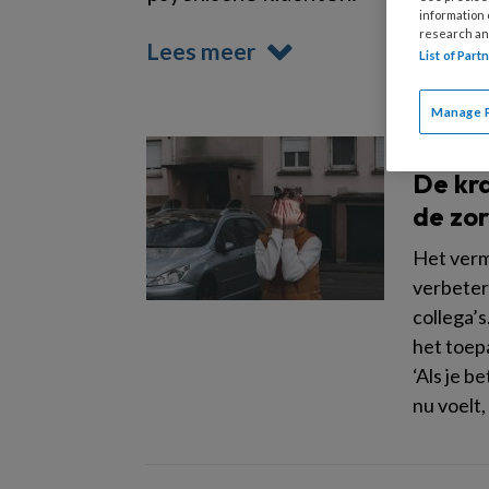
information
research an
Lees meer
List of Par
Manage 
3 JUNI 202
De kra
de zo
Het verm
verbeter
collega’
het toepa
‘Als je b
nu voelt,