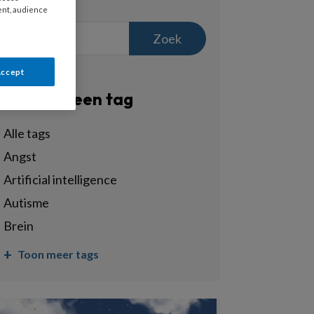
ent, audience
Zoek
Accept
Filter op een tag
Alle tags
angst
artificial intelligence
autisme
brein
Toon meer tags