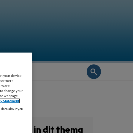
NIEUWSBRIEF
on your device.
 partners
ers are
 to change your
the webpage .
cy Statement
y data about you
Zoeken in dit thema