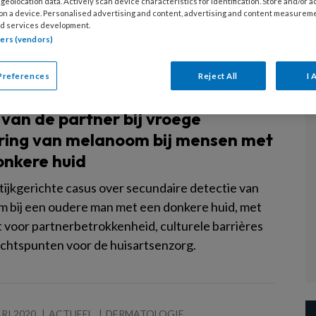
geolocation data. Actively scan device characteristics for identification. Store and/or 
 on a device. Personalised advertising and content, advertising and content measurem
d services development.
tners (vendors)
Preferences
Reject All
I 
026
ALGEMEEN
DERMATOLOGIE
 van de partner bij vroege
ring van melanoom bij mensen met
onkere huid
tijkgerichte casus over secundaire detectie van
 bij een oudere man met een donkere huid, met
 voor partnerbetrokkenheid, culturele barrières
chtspunten voor de huisartsenzorg.
RI 2020
ACTUEEL
DERMATOLOGIE