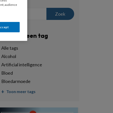
access
ent, audience
Zoek
Accept
Filter op een tag
Alle tags
alcohol
artificial intelligence
bloed
bloedarmoede
Toon meer tags