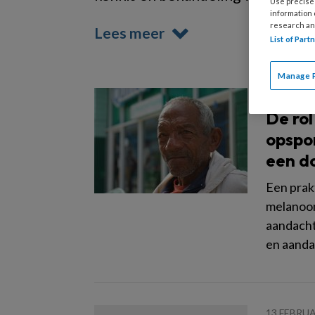
Use precise 
information
research an
Lees meer
List of Par
Manage 
2 APRIL 2
De rol
opspo
een d
Een prak
melanoom
aandacht
en aanda
13 FEBRUA