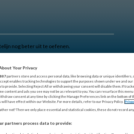
telijn nog beter uit te oefenen.
About Your Privacy
SCHOLING
THEMA’S
KLEINE KWALEN
SHOP
887
partners store and access personal data, like browsing data or unique identifiers, 
 Accept enables tracking technologies to support the purposes shown under we and our
 to provide. Selecting Reject All or withdrawing your consent will disable them. If track
me content and ads you see may not be as relevant to you. You can resurface this menu
ithdraw consent at any time by clicking the Manage Preferences link on the bottom of 
 will have effect within our Website. For more details, refer to our Privacy Policy.
Priva
ther not? Then we only place essential and statistical cookies, these do not record an
gie, of carcinologie is de medische
r partners process data to provide:
.