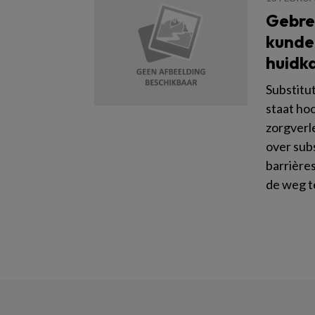
Gebre
kunde 
huidk
Substitut
staat ho
zorgverl
over subs
barrière
de weg t