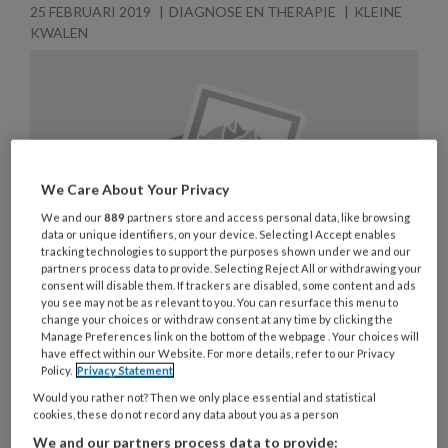
25 FEBRUARI 2019
DIAGNOSE EN THERAPIE
KLEINE
KWALEN
We Care About Your Privacy
We and our
889
partners store and access personal data, like browsing
data or unique identifiers, on your device. Selecting I Accept enables
tracking technologies to support the purposes shown under we and our
partners process data to provide. Selecting Reject All or withdrawing your
consent will disable them. If trackers are disabled, some content and ads
you see may not be as relevant to you. You can resurface this menu to
change your choices or withdraw consent at any time by clicking the
Manage Preferences link on the bottom of the webpage . Your choices will
have effect within our Website. For more details, refer to our Privacy
Ovulatiepijn
Policy.
Privacy Statement
Would you rather not? Then we only place essential and statistical
Ovulatiepijn wordt ook wel middenpijn genoemd
cookies, these do not record any data about you as a person
(Mittelschmerz, ook in het Engels). Het is pijn die
We and our partners process data to provide: