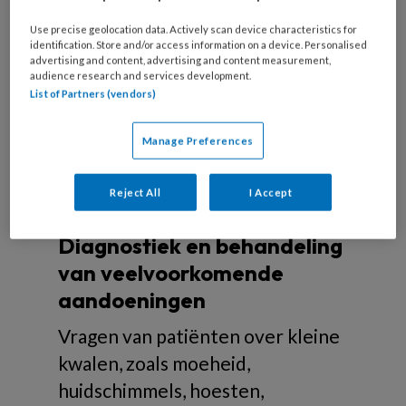
optreedt midden tussen twee menstruaties bij
Use precise geolocation data. Actively scan device characteristics for
het barsten van een eifollikel. Soms gaat
identification. Store and/or access information on a device. Personalised
middenpijn gepaard met een zwakke bloeding uit
advertising and content, advertising and content measurement,
audience research and services development.
het endometrium.
List of Partners (vendors)
Manage Preferences
Over kleine kwalen
Reject All
I Accept
Diagnostiek en behandeling
van veelvoorkomende
aandoeningen
Vragen van patiënten over kleine
kwalen, zoals moeheid,
huidschimmels, hoesten,