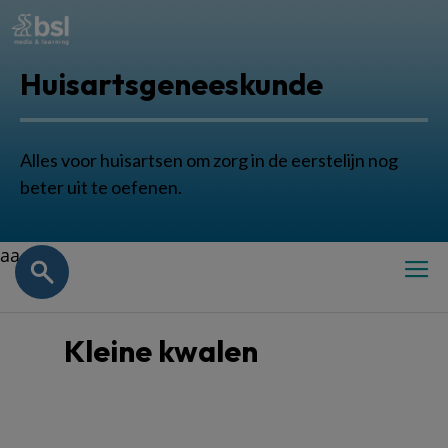
Huisartsgeneeskunde
Alles voor huisartsen om zorg in de eerstelijn nog
beter uit te oefenen.
aa
Kleine kwalen