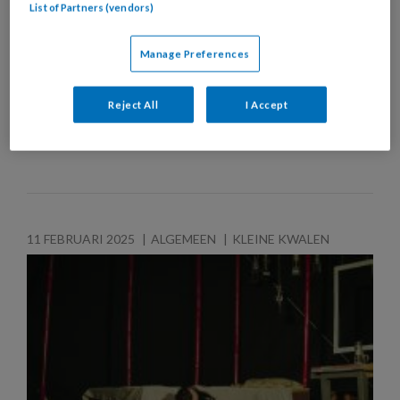
Angststoornissen
List of Partners (vendors)
Angststoornissen zijn veelvoorkomende
Manage Preferences
psychische aandoeningen die het dagelijks leven
sterk kunnen belemmeren. Lees hier hoe u als
huisarts angststoornissen kunt herkennen,
Reject All
I Accept
diagnosticeren en behandelen.
11 FEBRUARI 2025
ALGEMEEN
KLEINE KWALEN